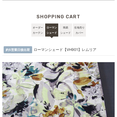
SHOPPING CART
オーダー
ローマン
簡易
生地売り
カーテン
シェード
シェード
カバー
ローマンシェード【VH901】レムリア
約5営業日後出荷