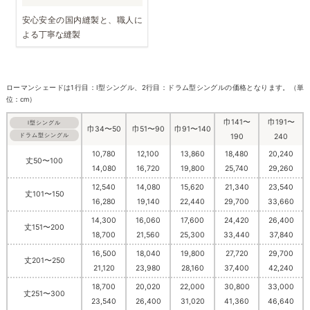
安心安全の国内縫製と、職人に
よる丁寧な縫製
ローマンシェードは1行目：I型シングル、2行目：ドラム型シングルの価格となります。（単
位：cm）
巾141〜
巾191〜
I型シングル
巾34〜50
巾51〜90
巾91〜140
ドラム型シングル
190
240
10,780
12,100
13,860
18,480
20,240
丈50〜100
14,080
16,720
19,800
25,740
29,260
12,540
14,080
15,620
21,340
23,540
丈101〜150
16,280
19,140
22,440
29,700
33,660
14,300
16,060
17,600
24,420
26,400
丈151〜200
18,700
21,560
25,300
33,440
37,840
16,500
18,040
19,800
27,720
29,700
丈201〜250
21,120
23,980
28,160
37,400
42,240
18,700
20,020
22,000
30,800
33,000
丈251〜300
23,540
26,400
31,020
41,360
46,640