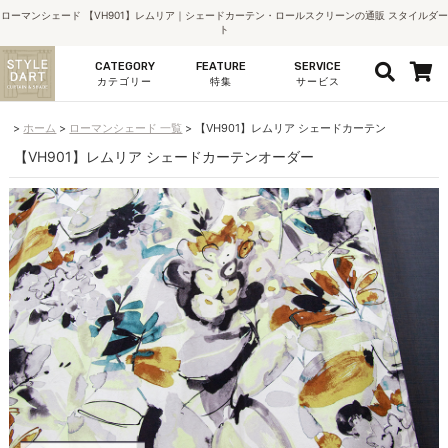
ローマンシェード 【VH901】レムリア｜シェードカーテン・ロールスクリーンの通販 スタイルダー
ト
CATEGORY
FEATURE
SERVICE
カテゴリー
特集
サービス
ホーム
ローマンシェード 一覧
【VH901】レムリア シェードカーテン
【VH901】レムリア シェードカーテンオーダー