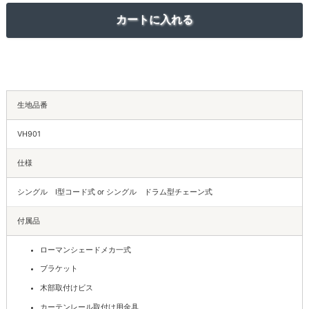
生地品番
VH901
仕様
シングル I型コード式 or シングル ドラム型チェーン式
付属品
ローマンシェードメカ一式
ブラケット
木部取付けビス
カーテンレール取付け用金具