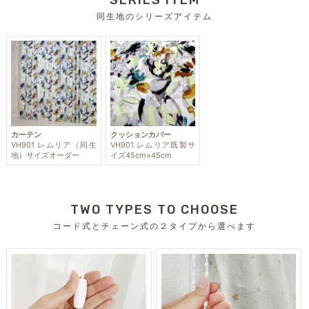
SERIES ITEM
同生地のシリーズアイテム
カーテン
クッションカバー
VH901 レムリア（同生
VH901 レムリア既製サ
地）サイズオーダー
イズ45cm×45cm
TWO TYPES TO CHOOSE
コード式とチェーン式の２タイプから選べます