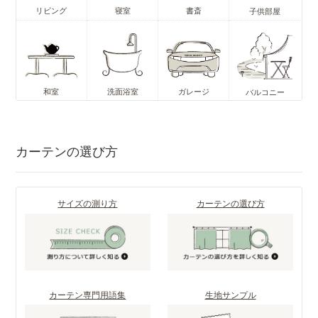
リビング
寝室
書斎
子供部屋
和室
洗面浴室
ガレージ
バルコニー
カーテンの選び方
サイズの測り方
カーテンの選び方
カーテン専門用語集
生地サンプル