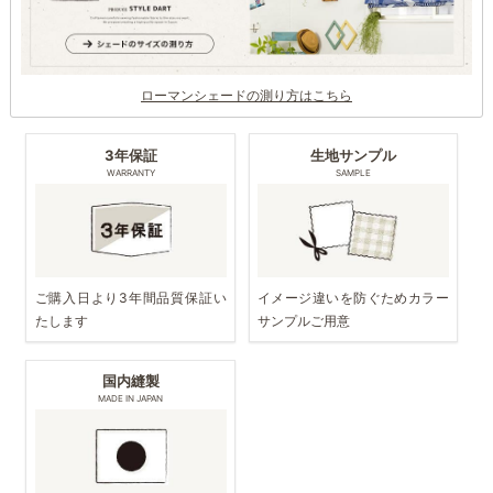
ローマンシェードの測り方はこちら
3年保証
生地サンプル
WARRANTY
SAMPLE
ご購入日より3年間品質保証い
イメージ違いを防ぐためカラー
たします
サンプルご用意
国内縫製
MADE IN JAPAN