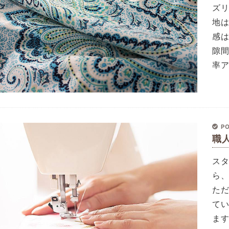
ズ
地
感
隙
率
PO
職
ス
ら
た
て
ま