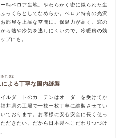
リー柄ベロア生地。やわらかく密に織られた生
はふっくらとしてなめらか。ベロア特有の光沢
はお部屋を上品な空間に。保温力が高く、窓の
間から熱や冷気を逃しにくいので、冷暖房の効
アップにも。
INT.02
人による丁寧な国内縫製
タイルダートのカーテンはオーダーを受けてか
、福井県の工場で一枚一枚丁寧に縫製させてい
だいております。お客様に安心安全に長く使っ
いただきたい、だから日本製へこだわりつづけ
す。