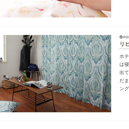
PO
リ
ホ
は
出
だ
ン