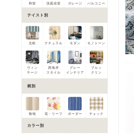
和室
洗面浴室
ガレージ
バルコニー
テイスト別
北欧
ナチュラル
モダン
モノトーン
ヴィン
西海岸
グレー
ブルッ
テージ
スタイル
インテリア
クリン
柄別
無地
花・リーフ
ボーダー
チェック
カラー別