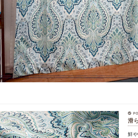
PO
滑
鮮