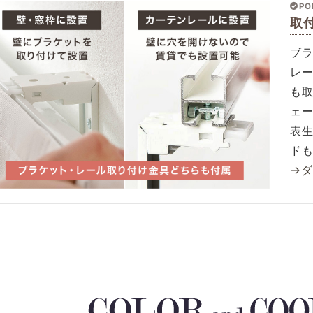
PO
取
ブ
レ
も
ェ
表
ド
→