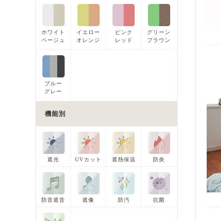
ホワイト
イエロー
ピンク
グリーン
ベージュ
オレンジ
レッド
ブラウン
ブルー
グレー
機能別
遮光
UVカット
遮熱保温
防炎
防音遮音
遮像
防汚
抗菌