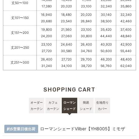
丈50〜100
17,380
20,020
23,100
32,340
35,860
16,940
18,480
20,020
30,140
32,340
丈101〜150
20,680
23,540
26,840
38,500
42,460
19,800
21,560
23,100
35,420
37,400
丈151〜200
24,200
27,060
30,800
44,440
48,840
23,100
24,640
26,400
40,920
42,900
丈201〜250
27,720
30,580
34,760
50,600
55,440
26,400
27,720
29,700
46,200
48,400
丈251〜300
31,240
34,100
38,720
56,760
62,040
SHOPPING CART
オーダー
カフェ
ローマン
簡易
生地売り
カーテン
カーテン
シェード
シェード
カバー
ローマンシェードVilber【YH8005】ミモザ
約5営業日後出荷