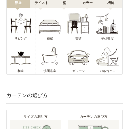
部屋
テイスト
柄
カラー
機能
リビング
寝室
書斎
子供部屋
和室
洗面浴室
ガレージ
バルコニー
カーテンの選び方
サイズの測り方
カーテンの選び方