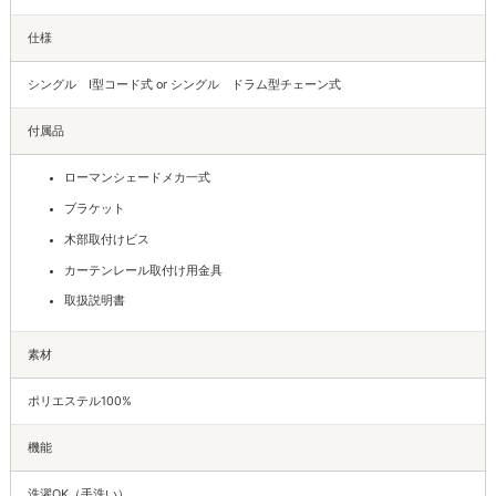
仕様
シングル I型コード式 or シングル ドラム型チェーン式
付属品
ローマンシェードメカ一式
ブラケット
木部取付けビス
カーテンレール取付け用金具
取扱説明書
素材
ポリエステル100%
機能
洗濯OK（手洗い）