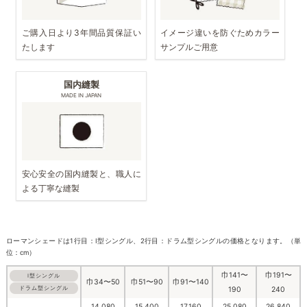
ご購入日より3年間品質保証い
イメージ違いを防ぐためカラー
たします
サンプルご用意
国内縫製
MADE IN JAPAN
安心安全の国内縫製と、職人に
よる丁寧な縫製
ローマンシェードは1行目：I型シングル、2行目：ドラム型シングルの価格となります。（単
位：cm）
巾141〜
巾191〜
I型シングル
巾34〜50
巾51〜90
巾91〜140
ドラム型シングル
190
240
14,080
15,400
17,160
25,080
26,840