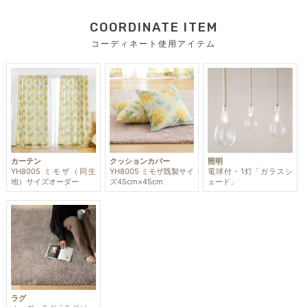
COORDINATE ITEM
コーディネート使用アイテム
カーテン
クッションカバー
照明
YH8005 ミモザ（同生
YH8005 ミモザ既製サイ
電球付・1灯「ガラスシ
地）サイズオーダー
ズ45cm×45cm
ェード」
ラグ