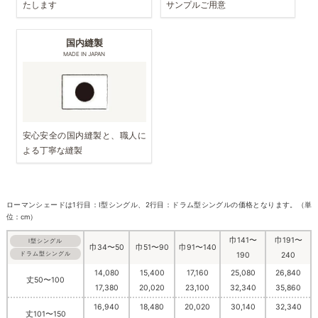
たします
サンプルご用意
国内縫製
MADE IN JAPAN
安心安全の国内縫製と、職人に
よる丁寧な縫製
ローマンシェードは1行目：I型シングル、2行目：ドラム型シングルの価格となります。（単
位：cm）
巾141〜
巾191〜
I型シングル
巾34〜50
巾51〜90
巾91〜140
ドラム型シングル
190
240
14,080
15,400
17,160
25,080
26,840
丈50〜100
17,380
20,020
23,100
32,340
35,860
16,940
18,480
20,020
30,140
32,340
丈101〜150