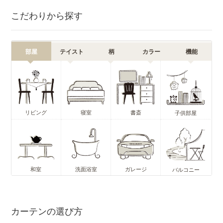
こだわりから探す
部屋
テイスト
柄
カラー
機能
リビング
寝室
書斎
子供部屋
和室
洗面浴室
ガレージ
バルコニー
カーテンの選び方