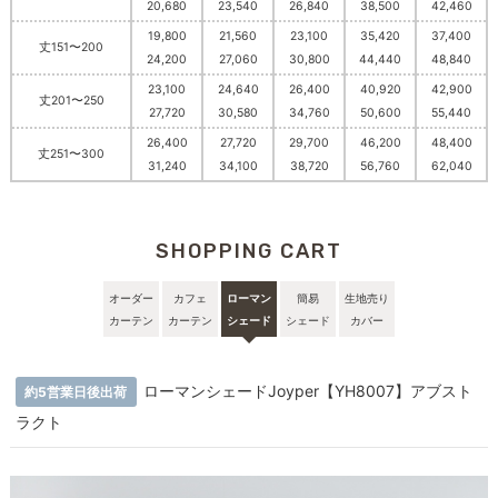
20,680
23,540
26,840
38,500
42,460
19,800
21,560
23,100
35,420
37,400
丈151〜200
24,200
27,060
30,800
44,440
48,840
23,100
24,640
26,400
40,920
42,900
丈201〜250
27,720
30,580
34,760
50,600
55,440
26,400
27,720
29,700
46,200
48,400
丈251〜300
31,240
34,100
38,720
56,760
62,040
SHOPPING CART
オーダー
カフェ
ローマン
簡易
生地売り
カーテン
カーテン
シェード
シェード
カバー
ローマンシェードJoyper【YH8007】アブスト
約5営業日後出荷
ラクト