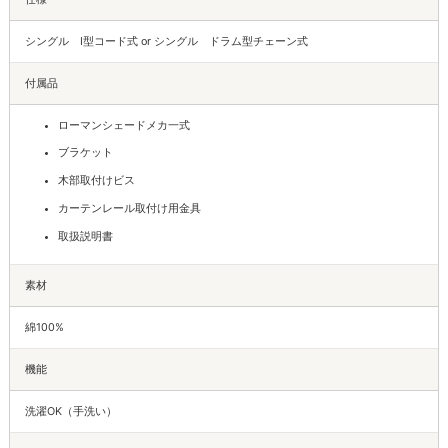
シングル I型コード式 or シングル ドラム型チェーン式
付属品
ローマンシェードメカ一式
ブラケット
木部取付けビス
カーテンレール取付け用金具
取扱説明書
素材
綿100%
機能
洗濯OK（手洗い）