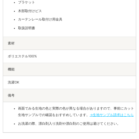
ブラケット
木部取付けビス
カーテンレール取付け用金具
取扱説明書
素材
ポリエステル100%
機能
洗濯OK
備考
画面でみる生地の色と実際の色が異なる場合がありますので、事前にカット
生地サンプルでの確認をおすすめしています。
→生地サンプル請求はこちら
お洗濯の際、漂白剤入り洗剤や漂白剤のご使用は避けてください。