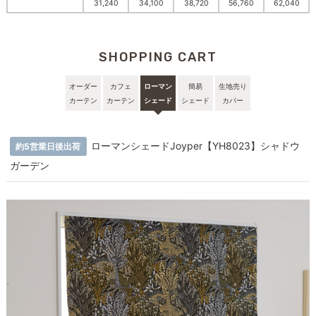
31,240
34,100
38,720
56,760
62,040
SHOPPING CART
オーダー
カフェ
ローマン
簡易
生地売り
カーテン
カーテン
シェード
シェード
カバー
ローマンシェードJoyper【YH8023】シャドウ
約5営業日後出荷
ガーデン