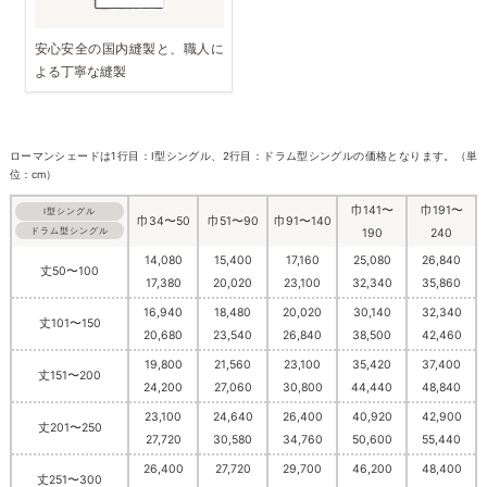
安心安全の国内縫製と、職人に
よる丁寧な縫製
ローマンシェードは1行目：I型シングル、2行目：ドラム型シングルの価格となります。（単
位：cm）
巾141〜
巾191〜
I型シングル
巾34〜50
巾51〜90
巾91〜140
ドラム型シングル
190
240
14,080
15,400
17,160
25,080
26,840
丈50〜100
17,380
20,020
23,100
32,340
35,860
16,940
18,480
20,020
30,140
32,340
丈101〜150
20,680
23,540
26,840
38,500
42,460
19,800
21,560
23,100
35,420
37,400
丈151〜200
24,200
27,060
30,800
44,440
48,840
23,100
24,640
26,400
40,920
42,900
丈201〜250
27,720
30,580
34,760
50,600
55,440
26,400
27,720
29,700
46,200
48,400
丈251〜300