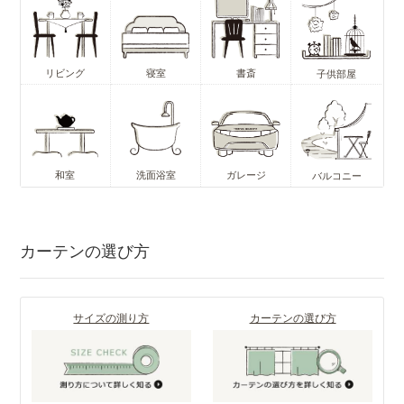
リビング
寝室
書斎
子供部屋
和室
洗面浴室
ガレージ
バルコニー
カーテンの選び方
サイズの測り方
カーテンの選び方