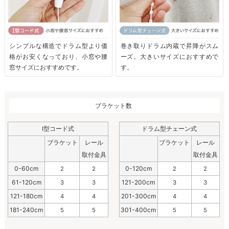
シンプルな構造でドラム型より価
巻き取りドラム内蔵で昇降がスム
格がお安くなっており、小窓や腰
ーズ。大きいサイズにおすすめで
窓サイズにおすすめです。
す。
ブラケット数
I型コード式
ドラム型チェーン式
ブラケット
レール
ブラケット
レール
取付金具
取付金具
0-60cm
0-120cm
2
2
2
2
61-120cm
121-200cm
3
3
3
3
121-180cm
201-300cm
4
4
4
4
181-240cm
301-400cm
5
5
5
5