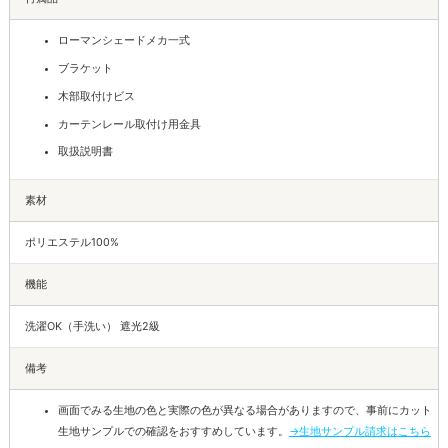
ローマンシェードメカ一式
ブラケット
木部取付けビス
カーテンレール取付け用金具
取扱説明書
素材
ポリエステル100%
機能
洗濯OK（手洗い） 遮光2級
備考
画面でみる生地の色と実際の色が異なる場合がありますので、事前にカット
生地サンプルでの確認をおすすめしています。
→生地サンプル請求はこちら