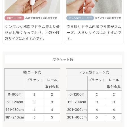
シンプルな構造でドラム型より価
巻き取りドラム内蔵で昇降がスム
格がお安くなっており、小窓や腰
ーズ。大きいサイズにおすすめで
窓サイズにおすすめです。
す。
ブラケット数
I型コード式
ドラム型チェーン式
ブラケット
レール
ブラケット
レール
取付金具
取付金具
0-60cm
0-120cm
2
2
2
2
61-120cm
121-200cm
3
3
3
3
121-180cm
201-300cm
4
4
4
4
181-240cm
301-400cm
5
5
5
5