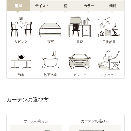
部屋
テイスト
柄
カラー
機能
リビング
寝室
書斎
子供部屋
和室
洗面浴室
ガレージ
バルコニー
カーテンの選び方
サイズの測り方
カーテンの選び方