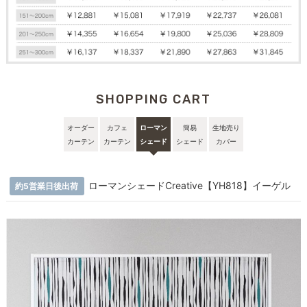
SHOPPING CART
オーダー
カフェ
ローマン
簡易
生地売り
カーテン
カーテン
シェード
シェード
カバー
ローマンシェードCreative【YH818】イーゲル
約5営業日後出荷