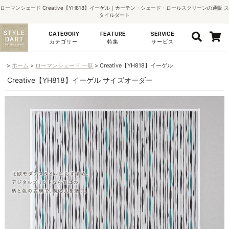
ローマンシェード Creative【YH818】イーゲル｜カーテン・シェード・ロールスクリーンの通販 ス
タイルダート
CATEGORY
FEATURE
SERVICE
カテゴリー
特集
サービス
ホーム
ローマンシェード 一覧
Creative【YH818】イーゲル
Creative【YH818】イーゲル サイズオーダー