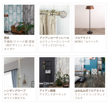
アイアンカーテンレール
フロアライト
壁紙
エクラシリーズシリーズ
MOKU「セリーンF」
不織布/フリース製 壁紙
「クラック/ゴールド」
（同デザイン）チベタン
タイガー
ハンギングロープ
アイアン雑貨
はめ込み式フロアタイル
ホワイトMシングル
アイアンラダーラック
リジッドクリックウッド
ホワイトMダブル
プルラ