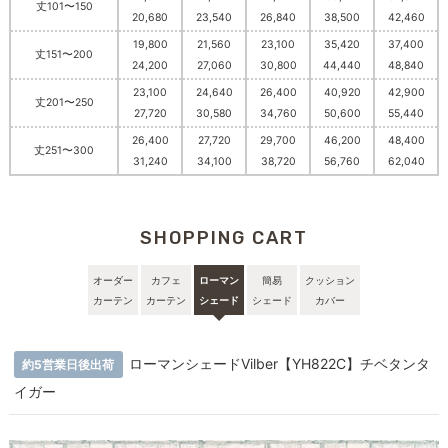
丈101〜150
20,680
23,540
26,840
38,500
42,460
19,800
21,560
23,100
35,420
37,400
丈151〜200
24,200
27,060
30,800
44,440
48,840
23,100
24,640
26,400
40,920
42,900
丈201〜250
27,720
30,580
34,760
50,600
55,440
26,400
27,720
29,700
46,200
48,400
丈251〜300
31,240
34,100
38,720
56,760
62,040
SHOPPING CART
オーダー
カフェ
ローマン
簡易
クッション
カーテン
カーテン
シェード
シェード
カバー
ローマンシェードVilber【YH822C】チベタンタ
約5営業日後出荷
イガー