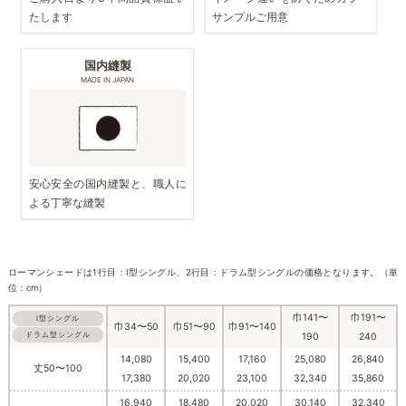
たします
サンプルご用意
国内縫製
MADE IN JAPAN
安心安全の国内縫製と、職人に
よる丁寧な縫製
ローマンシェードは1行目：I型シングル、2行目：ドラム型シングルの価格となります。（単
位：cm）
巾141〜
巾191〜
I型シングル
巾34〜50
巾51〜90
巾91〜140
ドラム型シングル
190
240
14,080
15,400
17,160
25,080
26,840
丈50〜100
17,380
20,020
23,100
32,340
35,860
16,940
18,480
20,020
30,140
32,340