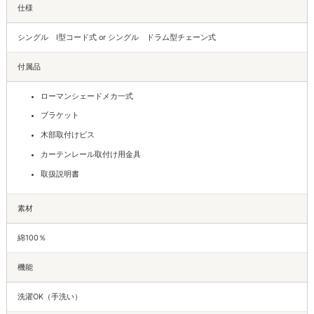
仕様
シングル I型コード式 or シングル ドラム型チェーン式
付属品
ローマンシェードメカ一式
ブラケット
木部取付けビス
カーテンレール取付け用金具
取扱説明書
素材
綿100％
機能
洗濯OK（手洗い）