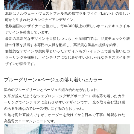
北欧はノルウェー・ヴェストフォル県の都市ラルヴィク（Larvik）の美しい
町から生まれたスカンジナビアンデザイン。
北欧諸国のデザイナーと協力し、毎年300以上の新しいホームテキスタイル
デザインを発表しています。
最新の革新的なデザインを目指しつつも、生産部門では、品質チェックや設
計の保護を担当する専門の人員を配置し、高品質な製品の提供を約束。
個性的なデザインや幾何学といったデザインもグレイッシュで落ち着いたカ
ラーリングを採用し、インテリアになじみやすいおしゃれなテキスタイルデ
ザインが特長です。
ブルーグリーン×ベージュの落ち着いたカラー
深めのブルーグリーンとベージュの組み合わせがおしゃれ。
矢印が並んだようなシェブロン（ジグザグボーダー）柄も落ち着いたカラ
ーリングでインテリアに合わせやすいデザインです。 光を取り込む透け感
のある生地なのでレース使いにするのもおしゃれ。
生地は海外直輸入ですが、オーダーを受けてから日本で丁寧に縫製された
高品質のローマンシェードです。