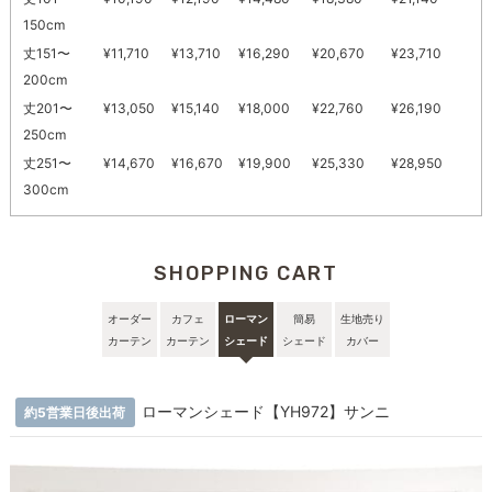
150cm
丈151〜
¥11,710
¥13,710
¥16,290
¥20,670
¥23,710
200cm
丈201〜
¥13,050
¥15,140
¥18,000
¥22,760
¥26,190
250cm
丈251〜
¥14,670
¥16,670
¥19,900
¥25,330
¥28,950
300cm
SHOPPING CART
オーダー
カフェ
ローマン
簡易
生地売り
カーテン
カーテン
シェード
シェード
カバー
ローマンシェード【YH972】サンニ
約5営業日後出荷