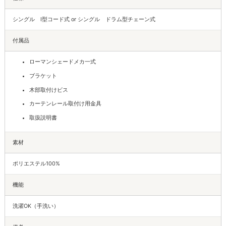
シングル I型コード式 or シングル ドラム型チェーン式
付属品
ローマンシェードメカ一式
ブラケット
木部取付けビス
カーテンレール取付け用金具
取扱説明書
素材
ポリエステル100%
機能
洗濯OK（手洗い）