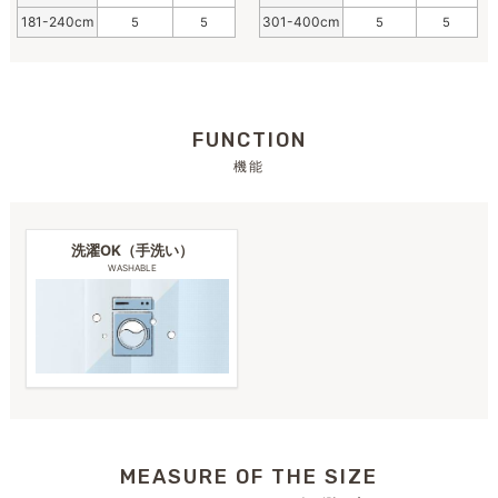
181-240cm
301-400cm
5
5
5
5
FUNCTION
機能
洗濯OK（手洗い）
WASHABLE
MEASURE OF THE SIZE