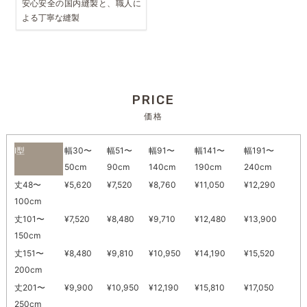
安心安全の国内縫製と、職人に
よる丁寧な縫製
PRICE
価格
I型
幅30〜
幅51〜
幅91〜
幅141〜
幅191〜
50cm
90cm
140cm
190cm
240cm
丈48〜
¥5,620
¥7,520
¥8,760
¥11,050
¥12,290
100cm
丈101〜
¥7,520
¥8,480
¥9,710
¥12,480
¥13,900
150cm
丈151〜
¥8,480
¥9,810
¥10,950
¥14,190
¥15,520
200cm
丈201〜
¥9,900
¥10,950
¥12,190
¥15,810
¥17,050
250cm