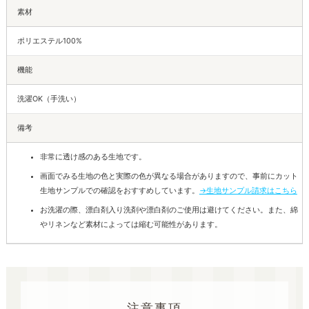
素材
ポリエステル100%
機能
洗濯OK（手洗い）
備考
非常に透け感のある生地です。
画面でみる生地の色と実際の色が異なる場合がありますので、事前にカット
生地サンプルでの確認をおすすめしています。
→生地サンプル請求はこちら
お洗濯の際、漂白剤入り洗剤や漂白剤のご使用は避けてください。また、綿
やリネンなど素材によっては縮む可能性があります。
注意事項