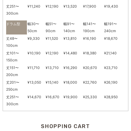
丈251〜
¥11,240
¥12,190
¥13,520
¥17,900
¥19,430
300cm
ドラム型
幅30〜
幅51〜
幅91〜
幅141〜
幅191〜
50cm
90cm
140cm
190cm
240cm
丈48〜
¥9,330
¥11,520
¥13,810
¥16,190
¥18,670
100cm
丈101〜
¥10,190
¥12,190
¥14,480
¥18,380
¥21,140
150cm
丈151〜
¥11,710
¥13,710
¥16,290
¥20,670
¥23,710
200cm
丈201〜
¥13,050
¥15,140
¥18,000
¥22,760
¥26,190
250cm
丈251〜
¥14,670
¥16,670
¥19,900
¥25,330
¥28,950
300cm
SHOPPING CART