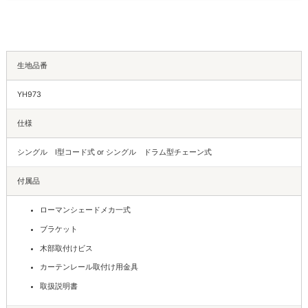
生地品番
YH973
仕様
シングル I型コード式 or シングル ドラム型チェーン式
付属品
ローマンシェードメカ一式
ブラケット
木部取付けビス
カーテンレール取付け用金具
取扱説明書