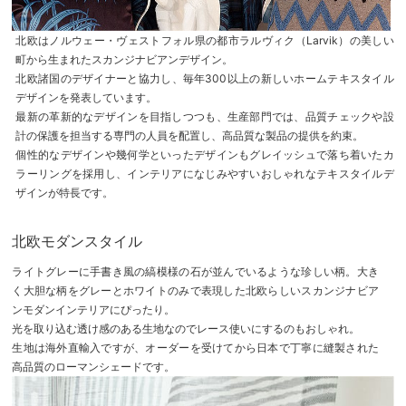
北欧はノルウェー・ヴェストフォル県の都市ラルヴィク（Larvik）の美しい
町から生まれたスカンジナビアンデザイン。
北欧諸国のデザイナーと協力し、毎年300以上の新しいホームテキスタイル
デザインを発表しています。
最新の革新的なデザインを目指しつつも、生産部門では、品質チェックや設
計の保護を担当する専門の人員を配置し、高品質な製品の提供を約束。
個性的なデザインや幾何学といったデザインもグレイッシュで落ち着いたカ
ラーリングを採用し、インテリアになじみやすいおしゃれなテキスタイルデ
ザインが特長です。
北欧モダンスタイル
ライトグレーに手書き風の縞模様の石が並んでいるような珍しい柄。大き
く大胆な柄をグレーとホワイトのみで表現した北欧らしいスカンジナビア
ンモダンインテリアにぴったり。
光を取り込む透け感のある生地なのでレース使いにするのもおしゃれ。
生地は海外直輸入ですが、オーダーを受けてから日本で丁寧に縫製された
高品質のローマンシェードです。