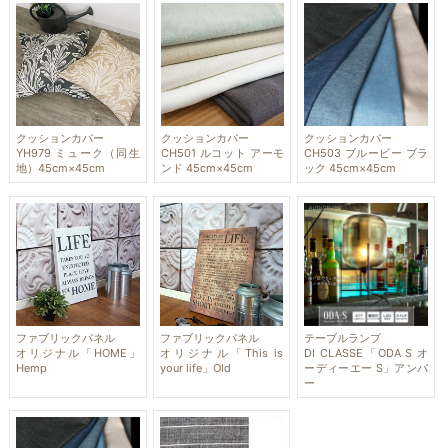
クッションカバー
クッションカバー
クッションカバー
YH979 ミューク（同生
CH501 ルコット アーモ
CH503 ブルービー ブラ
地）45cm×45cm
ンド 45cm×45cm
ック 45cm×45cm
ファブリックパネル
ファブリックパネル
テーブルランプ
オリジナル「HOME」
オリジナル「This is
DI CLASSE「ODA S オ
Hemp
your life」Old
ーディーエー S」アンバ
ー