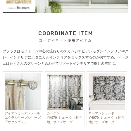
COORDINATE ITEM
コーディネート使用アイテム
ブラックはモノトーン中心の流行りのスカンジナビアンモダンインテリアやグ
レーインテリアにボタニカルインテリアをミックスするのがおすすめ。ベージ
ュはたくさんのグリーンと合わせてリゾートインテリアで癒しの空間に。
アイアンカーテンレール
カーテン
ローマンシェード
エクラシリーズシリーズ
YH979 ミューク（同生
YH979 ミューク（同生
「オクタゴン」
地）サイズオーダー
地）サイズオーダー