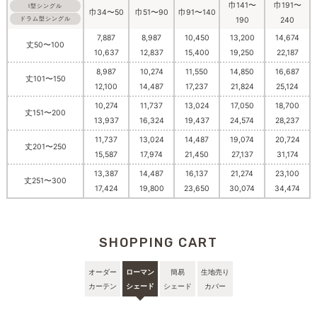
巾141〜
巾191〜
I型シングル
巾34〜50
巾51〜90
巾91〜140
ドラム型シングル
190
240
7,887
8,987
10,450
13,200
14,674
丈50〜100
10,637
12,837
15,400
19,250
22,187
8,987
10,274
11,550
14,850
16,687
丈101〜150
12,100
14,487
17,237
21,824
25,124
10,274
11,737
13,024
17,050
18,700
丈151〜200
13,937
16,324
19,437
24,574
28,237
11,737
13,024
14,487
19,074
20,724
丈201〜250
15,587
17,974
21,450
27,137
31,174
13,387
14,487
16,137
21,274
23,100
丈251〜300
17,424
19,800
23,650
30,074
34,474
SHOPPING CART
オーダー
ローマン
簡易
生地売り
カーテン
シェード
シェード
カバー