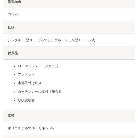
生地品番
YH979
仕様
シングル I型コード式 or シングル ドラム型チェーン式
付属品
ローマンシェードメカ一式
ブラケット
木部取付けビス
カーテンレール取付け用金具
取扱説明書
素材
ポリエステル95%、リネン5％