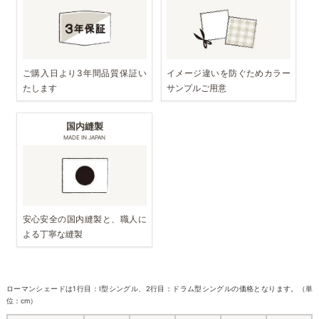
ご購入日より3年間品質保証い
イメージ違いを防ぐためカラー
たします
サンプルご用意
国内縫製
MADE IN JAPAN
安心安全の国内縫製と、職人に
よる丁寧な縫製
ローマンシェードは1行目：I型シングル、2行目：ドラム型シングルの価格となります。（単
位：cm）