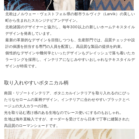
北欧はノルウェー・ヴェストフォル県の都市ラルヴィク（Larvik）の美しい
町から生まれたスカンジナビアンデザイン。
北欧諸国のデザイナーと協力し、毎年300以上の新しいホームテキスタイル
デザインを発表しています。
最新の革新的なデザインを目指しつつも、生産部門では、品質チェックや設
計の保護を担当する専門の人員を配置し、高品質な製品の提供を約束。
個性的なデザインや幾何学といったデザインもグレイッシュで落ち着いたカ
ラーリングを採用し、インテリアになじみやすいおしゃれなテキスタイルデ
ザインが特長です。
取り入れやすいボタニカル柄
南国・リゾートインテリア、ボタニカルインテリアを取り入れるのにぴっ
たりなセロームの葉柄デザイン。インテリアに合わせやすいブラックとベ
ージュの大人カラーの2色。
光を取り込む透け感のある生地なのでレース使いにするのもおしゃれ。
生地は海外直輸入ですが、オーダーを受けてから日本で丁寧に縫製された
高品質のローマンシェードです。