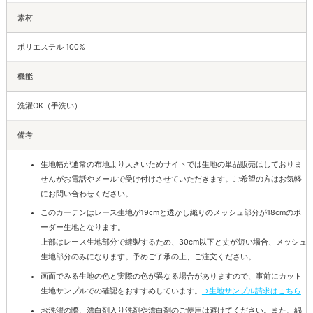
素材
ポリエステル 100%
機能
洗濯OK（手洗い）
備考
生地幅が通常の布地より大きいためサイトでは生地の単品販売はしておりま
せんがお電話やメールで受け付けさせていただきます。ご希望の方はお気軽
にお問い合わせください。
このカーテンはレース生地が19cmと透かし織りのメッシュ部分が18cmのボ
ーダー生地となります。
上部はレース生地部分で縫製するため、30cm以下と丈が短い場合、メッシュ
生地部分のみになります。予めご了承の上、ご注文ください。
画面でみる生地の色と実際の色が異なる場合がありますので、事前にカット
生地サンプルでの確認をおすすめしています。
→生地サンプル請求はこちら
お洗濯の際、漂白剤入り洗剤や漂白剤のご使用は避けてください。また、綿