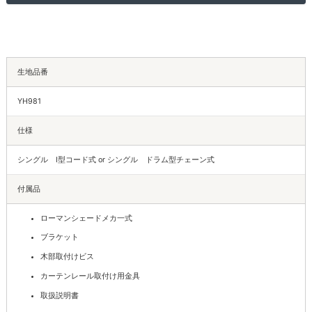
生地品番
YH981
仕様
シングル I型コード式 or シングル ドラム型チェーン式
付属品
ローマンシェードメカ一式
ブラケット
木部取付けビス
カーテンレール取付け用金具
取扱説明書