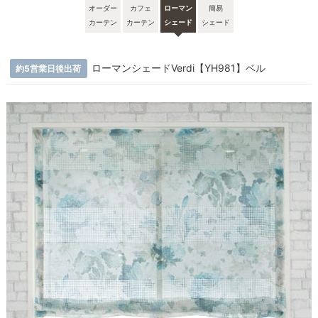
オーダー
カフェ
ローマン
簡易
カーテン
カーテン
シェード
シェード
ローマンシェードVerdi【YH981】ベル
約5営業日後出荷