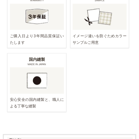
WARRANTY
SAMPLE
ご購入日より3年間品質保証い
イメージ違いを防ぐためカラー
たします
サンプルご用意
国内縫製
MADE IN JAPAN
安心安全の国内縫製と、職人に
よる丁寧な縫製