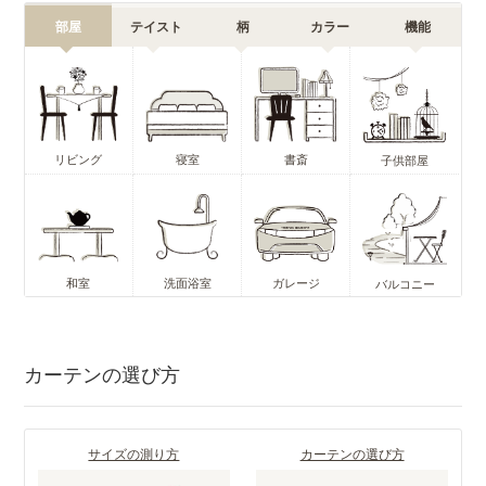
部屋
テイスト
柄
カラー
機能
リビング
寝室
書斎
子供部屋
和室
洗面浴室
ガレージ
バルコニー
カーテンの選び方
サイズの測り方
カーテンの選び方