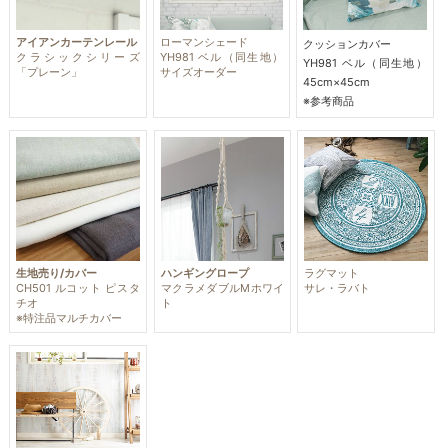
アイアンカーテンレール
ローマンシェード
クッションカバー
クラシックシリーズ
YH981 ベル（同生地）
YH981 ベル（同生地）
「プレーン」
サイズオーダー
45cm×45cm
※参考商品
生地売り/カバー
ハンギングロープ
ラグマット
CH501 ルコット ピスタ
マクラメダブルMホワイ
サレ・ラバト
チオ
ト
※特注品マルチカバー