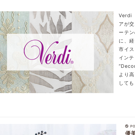
Ver
アが交
ーテン
に、経
市イス
インテ
“Deco
より高
しても
PO
優