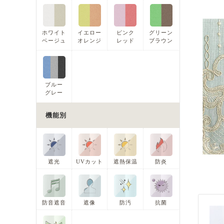
ホワイト
イエロー
ピンク
グリーン
ベージュ
オレンジ
レッド
ブラウン
ブルー
グレー
機能別
遮光
UVカット
遮熱保温
防炎
防音遮音
遮像
防汚
抗菌