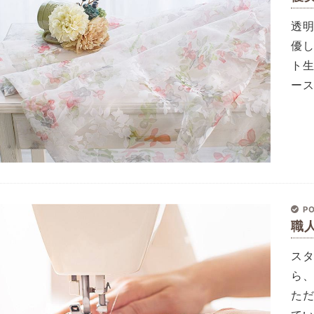
透
優
ト
ー
PO
職
ス
ら
た