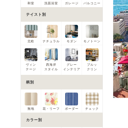
和室
洗面浴室
ガレージ
バルコニー
テイスト別
北欧
ナチュラル
モダン
モノトーン
ヴィン
西海岸
グレー
ブルッ
テージ
スタイル
インテリア
クリン
柄別
無地
花・リーフ
ボーダー
チェック
カラー別