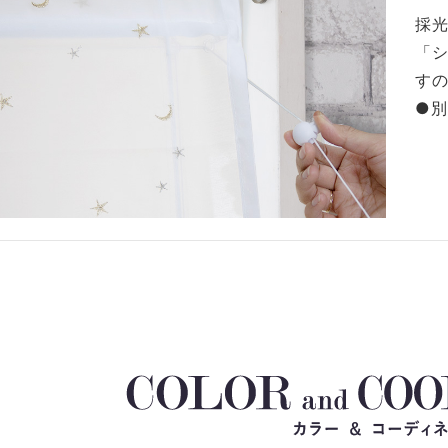
採
「
す
●