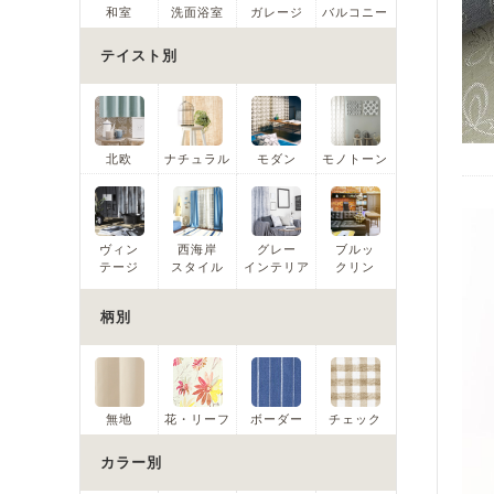
和室
洗面浴室
ガレージ
バルコニー
テイスト別
北欧
ナチュラル
モダン
モノトーン
ヴィン
西海岸
グレー
ブルッ
テージ
スタイル
インテリア
クリン
柄別
無地
花・リーフ
ボーダー
チェック
カラー別