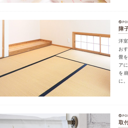
PO
障
洋
お
畳
ア
を
に
PO
取