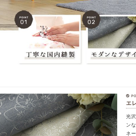
PO
エ
光
ン
ネ