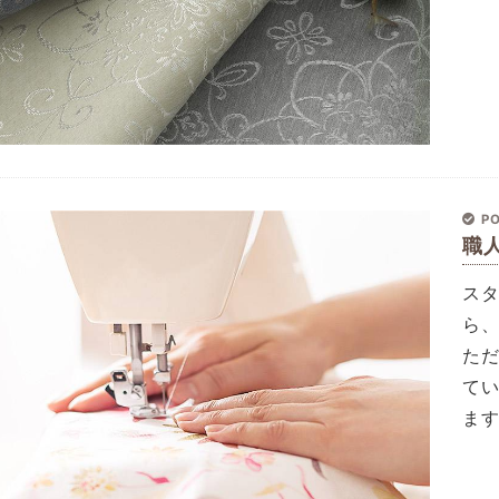
PO
職
ス
ら
た
て
ま