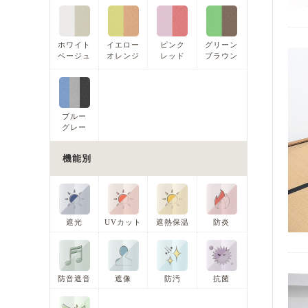
ホワイト
イエロー
ピンク
グリーン
ベージュ
オレンジ
レッド
ブラウン
ブルー
グレー
機能別
遮光
UVカット
遮熱保温
防炎
防音遮音
遮像
防汚
抗菌