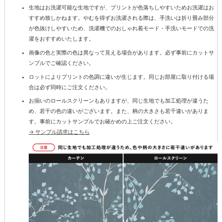
生地はお洗濯可能な生地ですが、プリントが色落ちしやすいためお洗濯はお
すすめ致しかねます。やむを得ずお洗濯される際は、手洗いは折り畳み部分
が色抜けしやすいため、洗濯機でのおしゃれ着モード・手洗いモードでの洗
濯をおすすめいたします。
画像の色と実際の色は異なって見える場合があります。必ず事前にカットサ
ンプルでご確認ください。
ロットによりプリントの色調に違いが生じます。同じお部屋に取り付ける場
合は必ず同時にご注文ください。
お揃いのロールスクリーンもありますが、同じ生地でも加工処理が違うた
め、若干の色の違いがございます。また、柄の大きさも若干違いがありま
す。事前にカットサンプルでお確かめの上ご注文ください。
→ サンプル請求はこちら