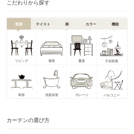
こだわりから探す
部屋
テイスト
柄
カラー
機能
リビング
寝室
書斎
子供部屋
和室
洗面浴室
ガレージ
バルコニー
カーテンの選び方