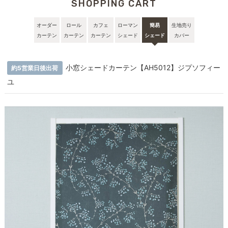
SHOPPING CART
オーダー
ロール
カフェ
ローマン
簡易
生地売り
カーテン
カーテン
カーテン
シェード
シェード
カバー
小窓シェードカーテン【AH5012】ジプソフィー
約5営業日後出荷
ユ