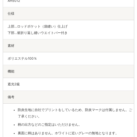
AH5012
仕様
上部…ロッドポケット（袋縫い）仕上げ
下部…裾折り返し縫いウエイトバー付き
素材
ポリエステル100％
機能
遮光2級
備考
防炎生地に自社でプリントをしているため、防炎マークは付属しません。ご
了承ください。
柄の出方などのご指定はいただけません。
裏面に柄はありません。ホワイトに近いグレーの無地となります。