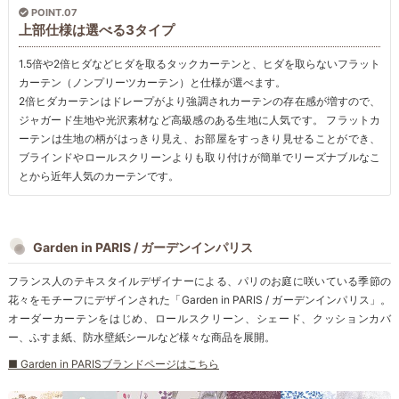
POINT.07
上部仕様は選べる3タイプ
1.5倍や2倍ヒダなどヒダを取るタックカーテンと、ヒダを取らないフラット
カーテン（ノンプリーツカーテン）と仕様が選べます。
2倍ヒダカーテンはドレープがより強調されカーテンの存在感が増すので、
ジャガード生地や光沢素材など高級感のある生地に人気です。 フラットカ
ーテンは生地の柄がはっきり見え、お部屋をすっきり見せることができ、
ブラインドやロールスクリーンよりも取り付けが簡単でリーズナブルなこ
とから近年人気のカーテンです。
Garden in PARIS / ガーデンインパリス
フランス人のテキスタイルデザイナーによる、パリのお庭に咲いている季節の
花々をモチーフにデザインされた「Garden in PARIS / ガーデンインパリス」。
オーダーカーテンをはじめ、ロールスクリーン、シェード、クッションカバ
ー、ふすま紙、防水壁紙シールなど様々な商品を展開。
■ Garden in PARISブランドページはこちら