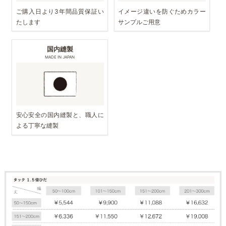
ご購入日より3年間品質保証い
イメージ違いを防ぐためカラー
たします
サンプルご用意
国内縫製
MADE IN JAPAN
安心安全の国内縫製と、職人に
よる丁寧な縫製