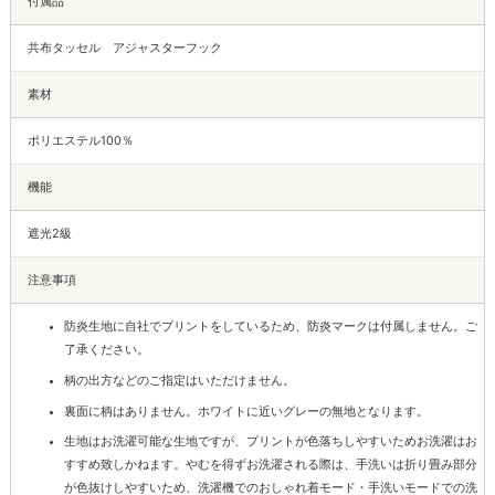
付属品
共布タッセル アジャスターフック
素材
ポリエステル100％
機能
遮光2級
注意事項
防炎生地に自社でプリントをしているため、防炎マークは付属しません。ご
了承ください。
柄の出方などのご指定はいただけません。
裏面に柄はありません。ホワイトに近いグレーの無地となります。
生地はお洗濯可能な生地ですが、プリントが色落ちしやすいためお洗濯はお
すすめ致しかねます。やむを得ずお洗濯される際は、手洗いは折り畳み部分
が色抜けしやすいため、洗濯機でのおしゃれ着モード・手洗いモードでの洗