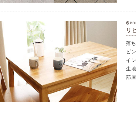
PO
リ
落
ビ
イ
生
部