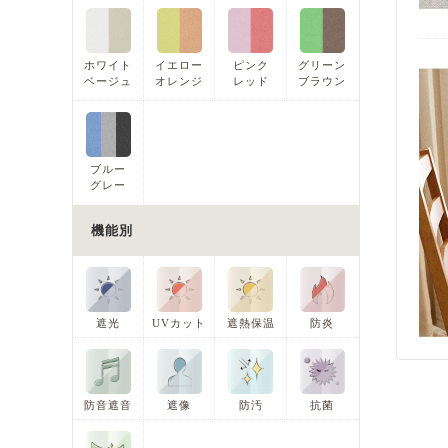
ホワイト
イエロー
ピンク
グリーン
ベージュ
オレンジ
レッド
ブラウン
ブルー
グレー
機能別
遮光
UVカット
遮熱保温
防炎
防音遮音
遮像
防汚
抗菌