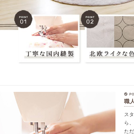
PO
職
ス
ら
た