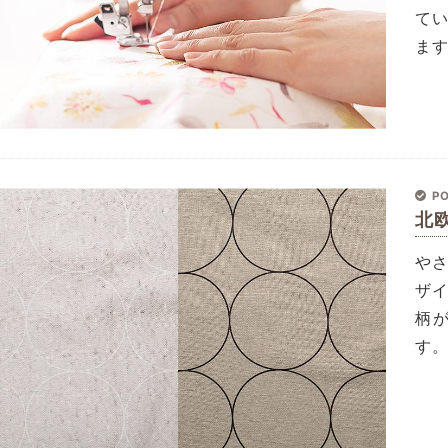
て
ま
PO
北
や
ザ
柄
す