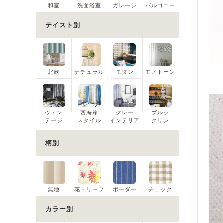
和室
洗面浴室
ガレージ
バルコニー
テイスト別
北欧
ナチュラル
モダン
モノトーン
ヴィン
西海岸
グレー
ブルッ
テージ
スタイル
インテリア
クリン
柄別
無地
花・リーフ
ボーダー
チェック
カラー別