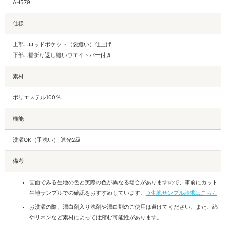
AH579
仕様
上部…ロッドポケット（袋縫い）仕上げ
下部…裾折り返し縫いウエイトバー付き
素材
ポリエステル100％
機能
洗濯OK（手洗い） 遮光2級
備考
画面でみる生地の色と実際の色が異なる場合がありますので、事前にカット
生地サンプルでの確認をおすすめしています。
→生地サンプル請求はこちら
お洗濯の際、漂白剤入り洗剤や漂白剤のご使用は避けてください。また、綿
やリネンなど素材によっては縮む可能性があります。