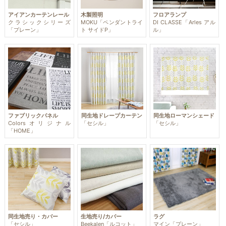
アイアンカーテンレール
木製照明
フロアランプ
クラシックシリーズ
MOKU「ペンダントライ
DI CLASSE「Arles アル
「プレーン」
ト サイドP」
ル」
ファブリックパネル
同生地ドレープカーテン
同生地ローマンシェード
Colorsオリジナル
「セシル」
「セシル」
「HOME」
同生地売り・カバー
生地売り/カバー
ラグ
「セシル」
Beekalen「ルコット」
マイン「プレーン」