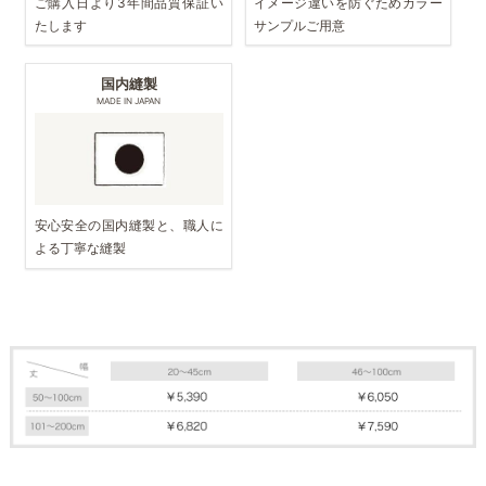
ご購入日より3年間品質保証い
イメージ違いを防ぐためカラー
たします
サンプルご用意
国内縫製
MADE IN JAPAN
安心安全の国内縫製と、職人に
よる丁寧な縫製