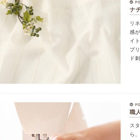
PO
ナ
リ
感
イ
プ
ド
PO
職
ス
ら