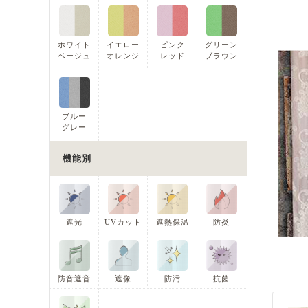
ホワイト
イエロー
ピンク
グリーン
ベージュ
オレンジ
レッド
ブラウン
ブルー
グレー
機能別
遮光
UVカット
遮熱保温
防炎
防音遮音
遮像
防汚
抗菌