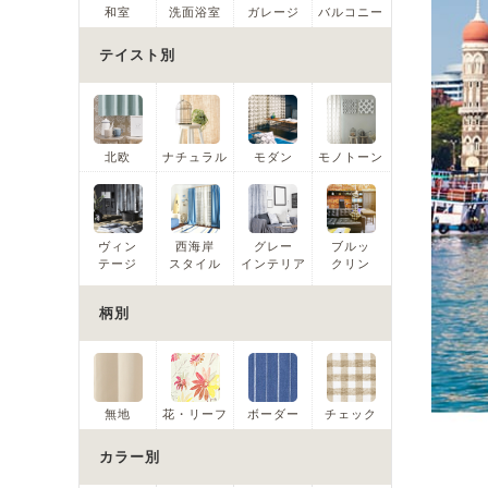
和室
洗面浴室
ガレージ
バルコニー
テイスト別
北欧
ナチュラル
モダン
モノトーン
ヴィン
西海岸
グレー
ブルッ
テージ
スタイル
インテリア
クリン
柄別
無地
花・リーフ
ボーダー
チェック
カラー別