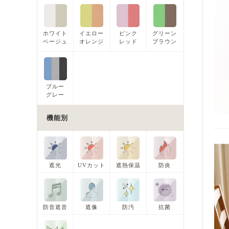
ホワイト
イエロー
ピンク
グリーン
ベージュ
オレンジ
レッド
ブラウン
ブルー
グレー
機能別
遮光
UVカット
遮熱保温
防炎
防音遮音
遮像
防汚
抗菌