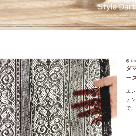
PO
ダ
ー
エ
テ
で