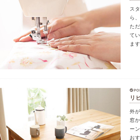
ス
ら
た
て
ま
PO
リ
外
窓
ー
お