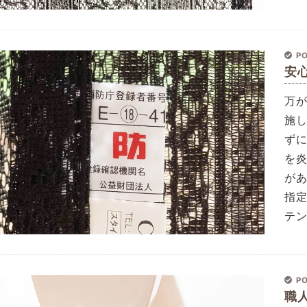
PO
安
万
施
ず
を
が
指
テ
PO
職