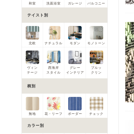
和室
洗面浴室
ガレージ
バルコニー
テイスト別
北欧
ナチュラル
モダン
モノトーン
ヴィン
西海岸
グレー
ブルッ
テージ
スタイル
インテリア
クリン
柄別
無地
花・リーフ
ボーダー
チェック
カラー別