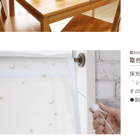
PO
取
採
「
す
●