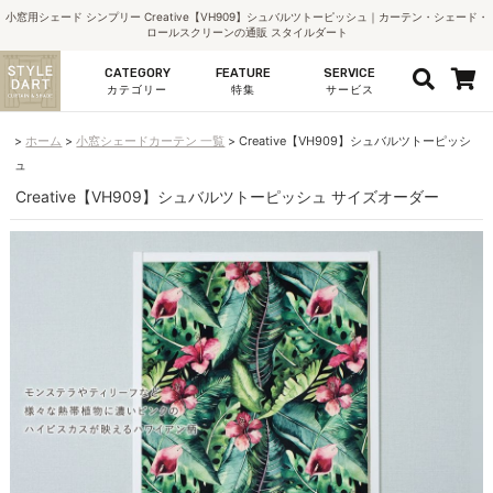
小窓用シェード シンプリー Creative【VH909】シュバルツトーピッシュ｜カーテン・シェード・
ロールスクリーンの通販 スタイルダート
CATEGORY
FEATURE
SERVICE
カテゴリー
特集
サービス
ホーム
小窓シェードカーテン 一覧
Creative【VH909】シュバルツトーピッシ
ュ
Creative【VH909】シュバルツトーピッシュ サイズオーダー