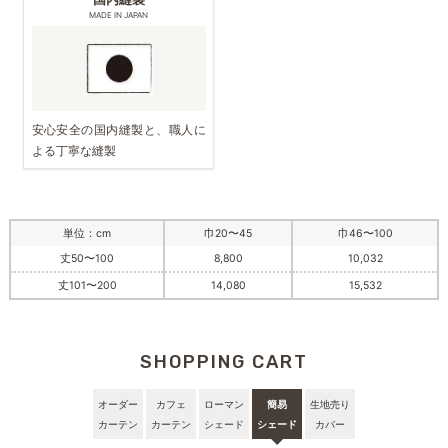
MADE IN JAPAN
安心安全の国内縫製と、職人に
よる丁寧な縫製
単位：cm
巾20〜45
巾46〜100
丈50〜100
8,800
10,032
丈101〜200
14,080
15,532
SHOPPING CART
オーダー
カフェ
ローマン
簡易
生地売り
カーテン
カーテン
シェード
シェード
カバー