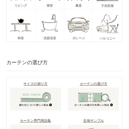
リビング
寝室
書斎
子供部屋
和室
洗面浴室
ガレージ
バルコニー
カーテンの選び方
サイズの測り方
カーテンの選び方
カーテン専門用語集
生地サンプル