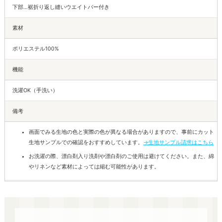
下部…裾折り返し縫いウエイトバー付き
素材
ポリエステル100%
機能
洗濯OK（手洗い）
備考
画面でみる生地の色と実際の色が異なる場合がありますので、事前にカット
生地サンプルでの確認をおすすめしています。
→生地サンプル請求はこちら
お洗濯の際、漂白剤入り洗剤や漂白剤のご使用は避けてください。また、綿
やリネンなど素材によっては縮む可能性があります。