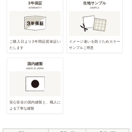
3年保証
生地サンプル
WARRANTY
SAMPLE
ご購入日より3年間品質保証い
イメージ違いを防ぐためカラー
たします
サンプルご用意
国内縫製
MADE IN JAPAN
安心安全の国内縫製と、職人に
よる丁寧な縫製