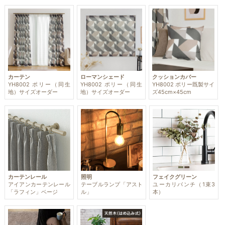
カーテン
ローマンシェード
クッションカバー
YH8002 ポリー（同生
YH8002 ポリー（同生
YH8002 ポリー既製サイ
地）サイズオーダー
地）サイズオーダー
ズ45cm×45cm
カーテンレール
照明
フェイクグリーン
アイアンカーテンレール
テーブルランプ「アスト
ユーカリバンチ（1束3
「ラフィン」ベージ
ル」
本）