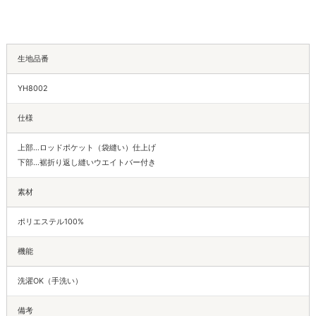
生地品番
YH8002
仕様
上部…ロッドポケット（袋縫い）仕上げ
下部…裾折り返し縫いウエイトバー付き
素材
ポリエステル100%
機能
洗濯OK（手洗い）
備考