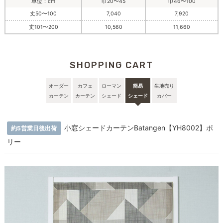
単位：cm
巾20〜45
巾46〜100
丈50〜100
7,040
7,920
丈101〜200
10,560
11,660
SHOPPING CART
オーダー
カフェ
ローマン
簡易
生地売り
カーテン
カーテン
シェード
シェード
カバー
小窓シェードカーテンBatangen【YH8002】ポ
約5営業日後出荷
リー