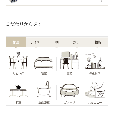
こだわりから探す
部屋
テイスト
柄
カラー
機能
リビング
寝室
書斎
子供部屋
和室
洗面浴室
ガレージ
バルコニー