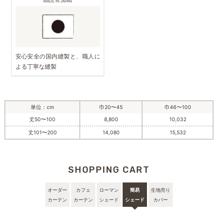
MADE IN JAPAN
安心安全の国内縫製と、職人に
よる丁寧な縫製
単位：cm
巾20〜45
巾46〜100
丈50〜100
8,800
10,032
丈101〜200
14,080
15,532
SHOPPING CART
オーダー
カフェ
ローマン
簡易
生地売り
カーテン
カーテン
シェード
シェード
カバー