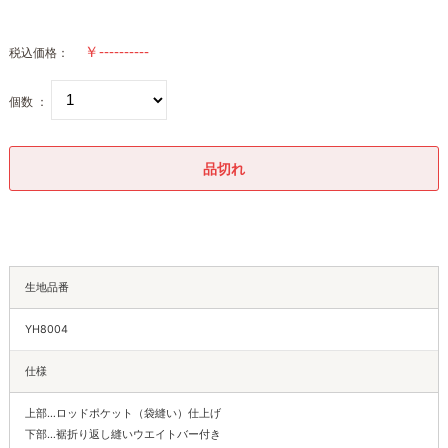
税込価格：
個数 ：
品切れ
生地品番
YH8004
仕様
上部…ロッドポケット（袋縫い）仕上げ
下部…裾折り返し縫いウエイトバー付き