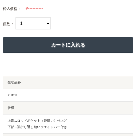
税込価格：
個数 ：
生地品番
YH811
仕様
上部…ロッドポケット（袋縫い）仕上げ
下部…裾折り返し縫いウエイトバー付き