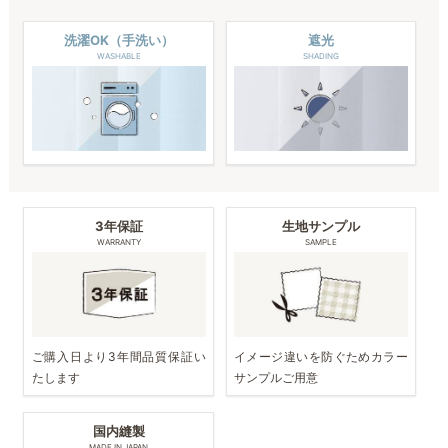
洗濯OK（手洗い）
遮光
WASHABLE
SHADING
3年保証
生地サンプル
WARRANTY
SAMPLE
ご購入日より3年間品質保証い
イメージ違いを防ぐためカラー
たします
サンプルご用意
国内縫製
MADE IN JAPAN