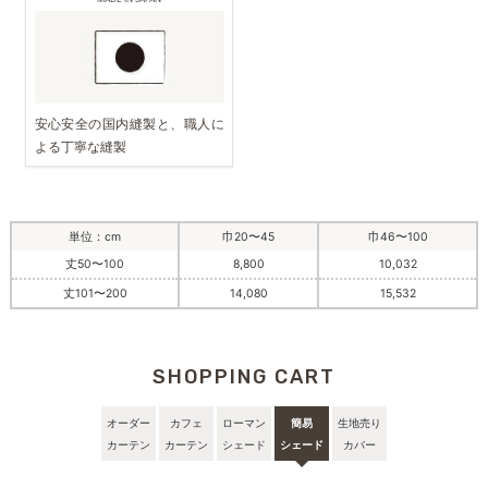
安心安全の国内縫製と、職人に
よる丁寧な縫製
単位：cm
巾20〜45
巾46〜100
丈50〜100
8,800
10,032
丈101〜200
14,080
15,532
SHOPPING CART
オーダー
カフェ
ローマン
簡易
生地売り
カーテン
カーテン
シェード
シェード
カバー