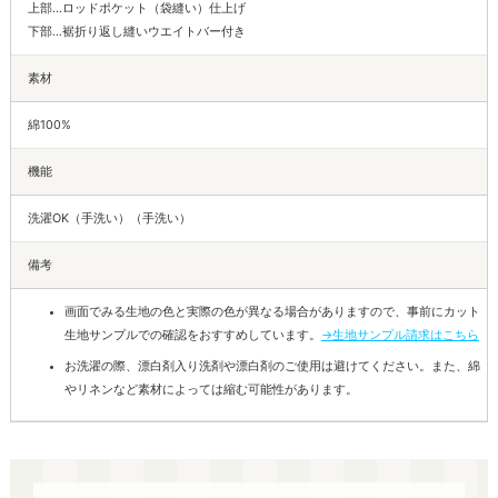
上部…ロッドポケット（袋縫い）仕上げ
下部…裾折り返し縫いウエイトバー付き
素材
綿100%
機能
洗濯OK（手洗い）（手洗い）
備考
画面でみる生地の色と実際の色が異なる場合がありますので、事前にカット
生地サンプルでの確認をおすすめしています。
→生地サンプル請求はこちら
お洗濯の際、漂白剤入り洗剤や漂白剤のご使用は避けてください。また、綿
やリネンなど素材によっては縮む可能性があります。