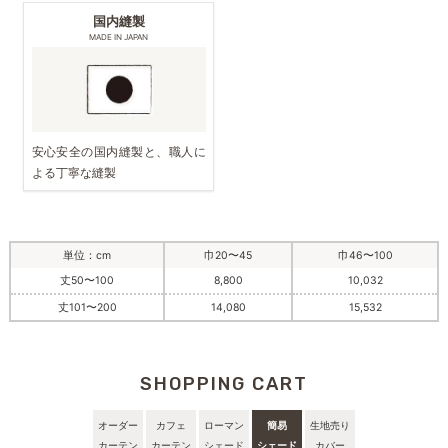
国内縫製
MADE IN JAPAN
安心安全の国内縫製と、職人に
よる丁寧な縫製
単位：cm
巾20〜45
巾46〜100
丈50〜100
8,800
10,032
丈101〜200
14,080
15,532
SHOPPING CART
オーダー
カフェ
ローマン
簡易
生地売り
カーテン
カーテン
シェード
シェード
カバー