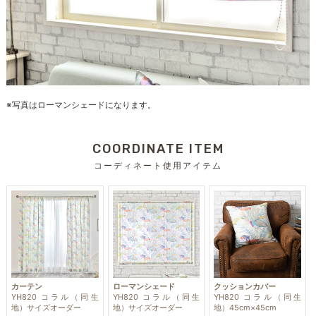
※写真はローマンシェードになります。
COORDINATE ITEM
コーディネート使用アイテム
カーテン
ローマンシェード
クッションカバー
YH820 コラル（同生
YH820 コラル（同生
YH820 コラル（同生
地）サイズオーダー
地）サイズオーダー
地）45cm×45cm