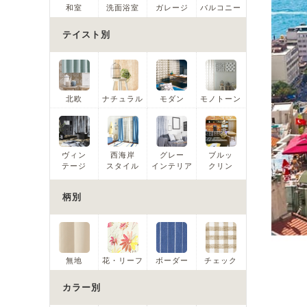
和室
洗面浴室
ガレージ
バルコニー
テイスト別
北欧
ナチュラル
モダン
モノトーン
ヴィン
西海岸
グレー
ブルッ
テージ
スタイル
インテリア
クリン
柄別
無地
花・リーフ
ボーダー
チェック
カラー別