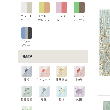
ホワイト
イエロー
ピンク
グリーン
ベージュ
オレンジ
レッド
ブラウン
ブルー
グレー
機能別
遮光
UVカット
遮熱保温
防炎
防音遮音
遮像
防汚
抗菌