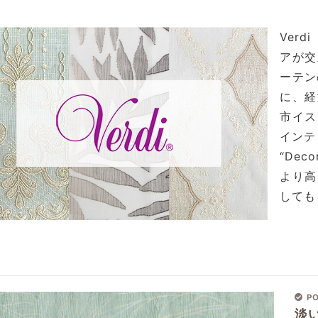
Ver
アが交
ーテン
に、経
市イス
インテ
“Deco
より高
しても
PO
淡