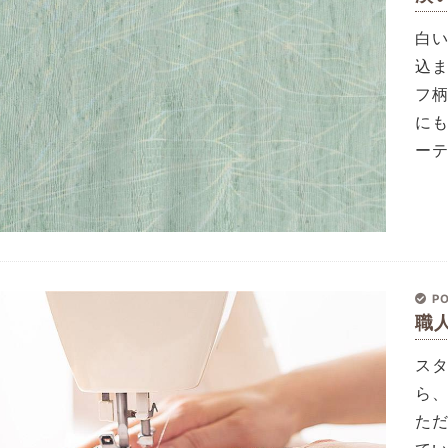
白
込
フ
に
ー
PO
職
ス
ら
た