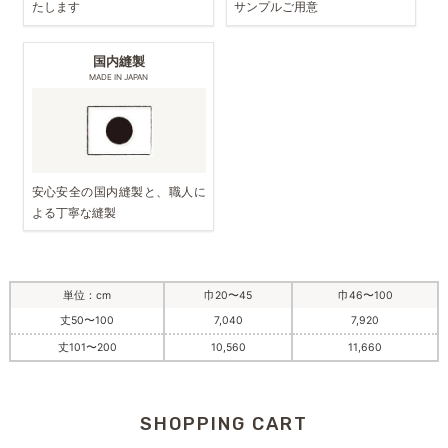
たします
サンプルご用意
国内縫製
MADE IN JAPAN
安心安全の国内縫製と、職人に
よる丁寧な縫製
単位：cm
巾20〜45
巾46〜100
丈50〜100
7,040
7,920
丈101〜200
10,560
11,660
SHOPPING CART