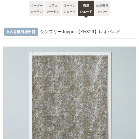
オーダー
カフェ
ローマン
簡易
生地売り
カーテン
カーテン
シェード
シェード
カバー
シンプリーJoyper【YH829】レオパルド
約5営業日後出荷