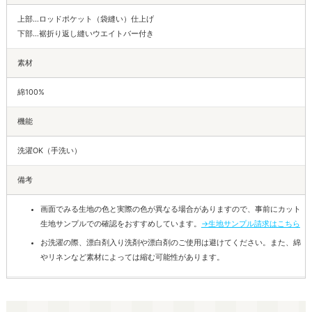
上部…ロッドポケット（袋縫い）仕上げ
下部…裾折り返し縫いウエイトバー付き
素材
綿100%
機能
洗濯OK（手洗い）
備考
画面でみる生地の色と実際の色が異なる場合がありますので、事前にカット
生地サンプルでの確認をおすすめしています。
→生地サンプル請求はこちら
お洗濯の際、漂白剤入り洗剤や漂白剤のご使用は避けてください。また、綿
やリネンなど素材によっては縮む可能性があります。