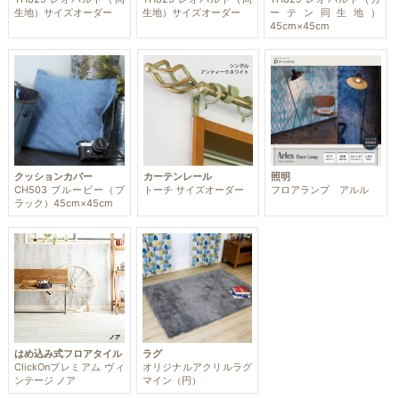
生地）サイズオーダー
生地）サイズオーダー
ーテン同生地）
45cm×45cm
クッションカバー
カーテンレール
照明
CH503 ブルービー（ブ
トーチ サイズオーダー
フロアランプ アルル
ラック）45cm×45cm
はめ込み式フロアタイル
ラグ
ClickOnプレミアム ヴィ
オリジナルアクリルラグ
ンテージ ノア
マイン（円）