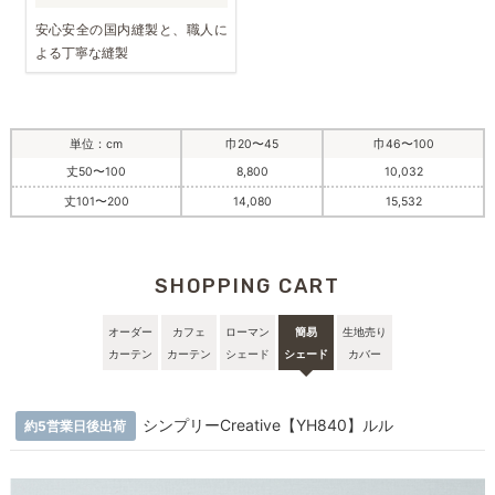
安心安全の国内縫製と、職人に
よる丁寧な縫製
単位：cm
巾20〜45
巾46〜100
丈50〜100
8,800
10,032
丈101〜200
14,080
15,532
SHOPPING CART
オーダー
カフェ
ローマン
簡易
生地売り
カーテン
カーテン
シェード
シェード
カバー
シンプリーCreative【YH840】ルル
約5営業日後出荷