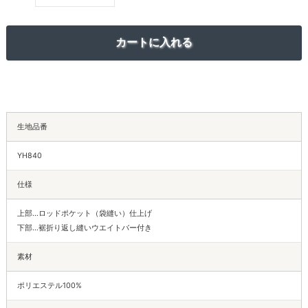
生地品番
YH840
仕様
上部…ロッドポケット（袋縫い）仕上げ
下部…裾折り返し縫いウエイトバー付き
素材
ポリエステル100%