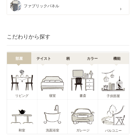
ファブリックパネル
こだわりから探す
部屋
テイスト
柄
カラー
機能
リビング
寝室
書斎
子供部屋
和室
洗面浴室
ガレージ
バルコニー