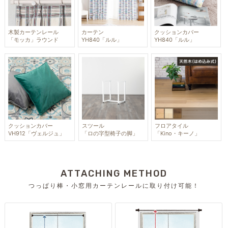
木製カーテンレール
カーテン
クッションカバー
「モッカ」ラウンド
YH840「ルル」
YH840「ルル」
クッションカバー
スツール
フロアタイル
VH912「ヴェルジュ」
「ロの字型椅子の脚」
「Kino・キーノ」
ATTACHING METHOD
つっぱり棒・小窓用カーテンレールに取り付け可能！