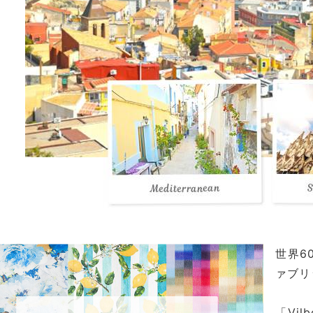
世界6
ァブリ
「Vi