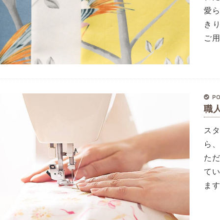
愛
き
ご
PO
職
ス
ら
た
て
ま