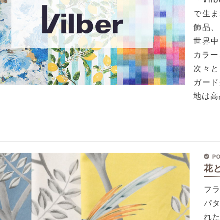
で生ま
飾品、
世界中
カラー
次々と
ガード
地は高
PO
花
フ
パ
れ