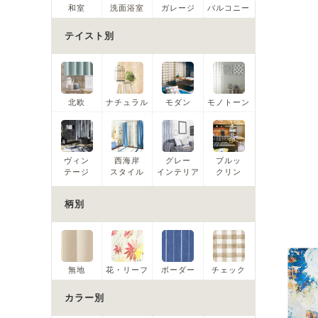
和室
洗面浴室
ガレージ
バルコニー
テイスト別
北欧
ナチュラル
モダン
モノトーン
ヴィン
西海岸
グレー
ブルッ
テージ
スタイル
インテリア
クリン
柄別
無地
花・リーフ
ボーダー
チェック
カラー別