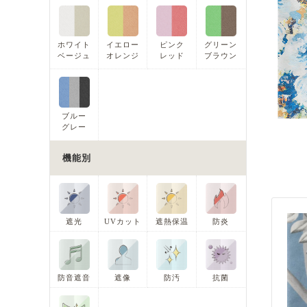
ホワイト
イエロー
ピンク
グリーン
ベージュ
オレンジ
レッド
ブラウン
ブルー
グレー
機能別
遮光
UVカット
遮熱保温
防炎
防音遮音
遮像
防汚
抗菌