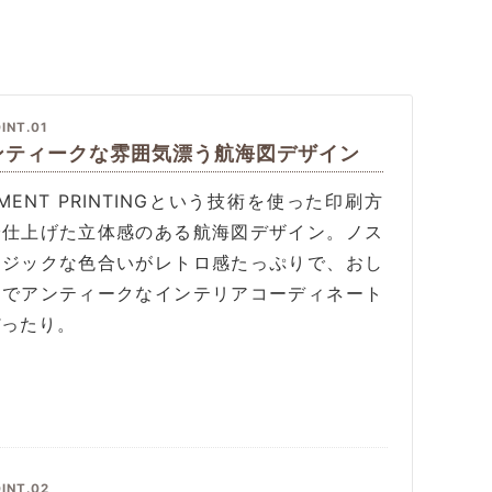
INT.01
ンティークな雰囲気漂う航海図デザイン
GMENT PRINTINGという技術を使った印刷方
で仕上げた立体感のある航海図デザイン。ノス
ルジックな色合いがレトロ感たっぷりで、おし
れでアンティークなインテリアコーディネート
ぴったり。
INT.02