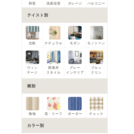
和室
洗面浴室
ガレージ
バルコニー
テイスト別
北欧
ナチュラル
モダン
モノトーン
ヴィン
西海岸
グレー
ブルッ
テージ
スタイル
インテリア
クリン
柄別
無地
花・リーフ
ボーダー
チェック
カラー別