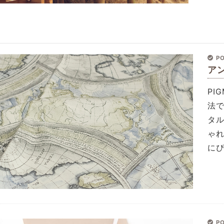
PO
ア
PI
法
タ
ゃ
に
PO