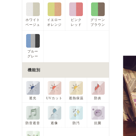
ホワイト
イエロー
ピンク
グリーン
ベージュ
オレンジ
レッド
ブラウン
ブルー
グレー
機能別
遮光
UVカット
遮熱保温
防炎
防音遮音
遮像
防汚
抗菌