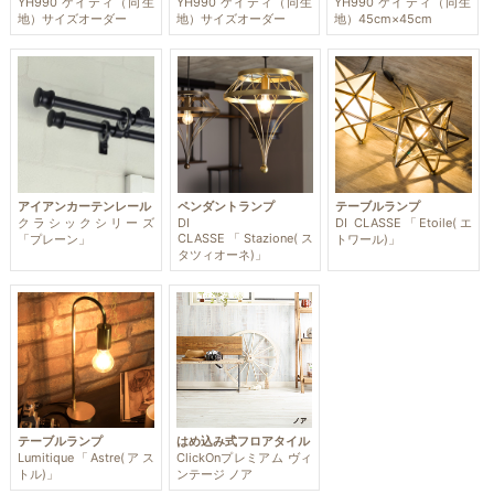
YH990 ケイティ（同生
YH990 ケイティ（同生
YH990 ケイティ（同生
地）サイズオーダー
地）サイズオーダー
地）45cm×45cm
アイアンカーテンレール
ペンダントランプ
テーブルランプ
クラシックシリーズ
DI
DI CLASSE「Etoile(エ
CLASSE「Stazione(ス
「プレーン」
トワール)」
タツィオーネ)」
テーブルランプ
はめ込み式フロアタイル
Lumitique「Astre(アス
ClickOnプレミアム ヴィ
トル)」
ンテージ ノア