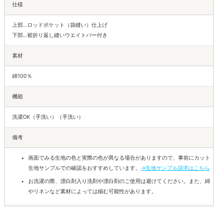
仕様
上部…ロッドポケット（袋縫い）仕上げ
下部…裾折り返し縫いウエイトバー付き
素材
綿100％
機能
洗濯OK（手洗い）（手洗い）
備考
画面でみる生地の色と実際の色が異なる場合がありますので、事前にカット
生地サンプルでの確認をおすすめしています。
→生地サンプル請求はこちら
お洗濯の際、漂白剤入り洗剤や漂白剤のご使用は避けてください。また、綿
やリネンなど素材によっては縮む可能性があります。