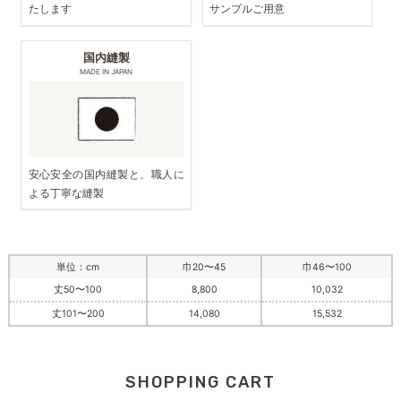
たします
サンプルご用意
国内縫製
MADE IN JAPAN
安心安全の国内縫製と、職人に
よる丁寧な縫製
単位：cm
巾20〜45
巾46〜100
丈50〜100
8,800
10,032
丈101〜200
14,080
15,532
SHOPPING CART