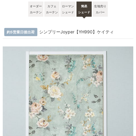
オーダー
カフェ
ローマン
簡易
生地売り
カーテン
カーテン
シェード
シェード
カバー
シンプリーJoyper【YH990】ケイティ
約5営業日後出荷