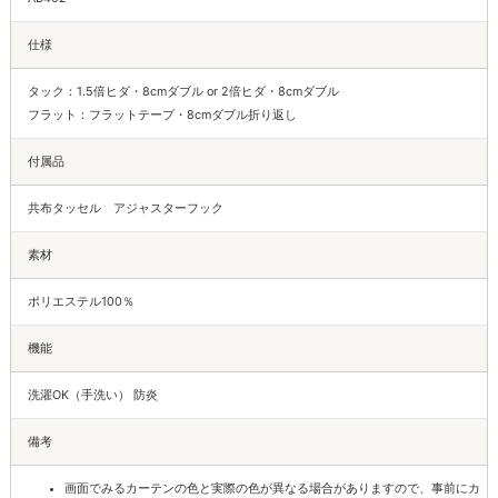
仕様
タック：1.5倍ヒダ・8cmダブル or 2倍ヒダ・8cmダブル
フラット：フラットテープ・8cmダブル折り返し
付属品
共布タッセル アジャスターフック
素材
ポリエステル100％
機能
洗濯OK（手洗い） 防炎
備考
画面でみるカーテンの色と実際の色が異なる場合がありますので、事前にカ