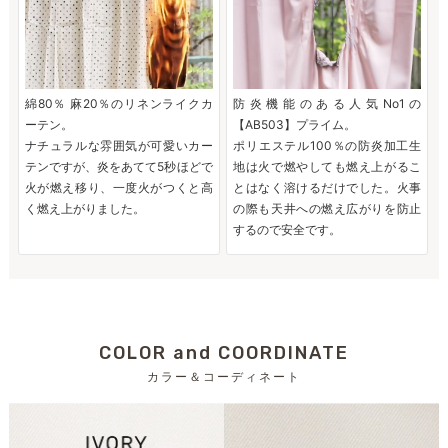
綿80％ 麻20％のリネンライクカ
防炎機能のある人気No1の
ーテン。
【AB503】プライム。
ナチュラルな雰囲気が可愛いカー
ポリエステル100％の防炎加工生
テンですが、炎をあてて5秒ほどで
地は火で燃やしても燃え上がるこ
火が燃え移り、一度火がつくと高
とはなく溶けるだけでした。火事
く燃え上がりました。
の際も天井への燃え広がりを防止
するので安全です。
COLOR and COORDINATE
カラー＆コーディネート