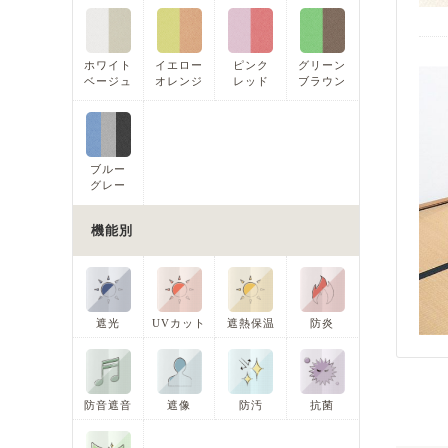
ホワイト
イエロー
ピンク
グリーン
ベージュ
オレンジ
レッド
ブラウン
ブルー
グレー
機能別
遮光
UVカット
遮熱保温
防炎
防音遮音
遮像
防汚
抗菌