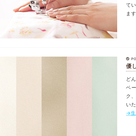
て
ま
PO
優
ど
ベ
ク
い
→