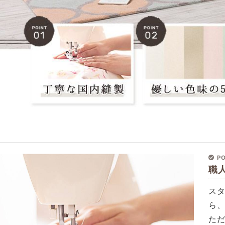
PO
職
ス
ら
た