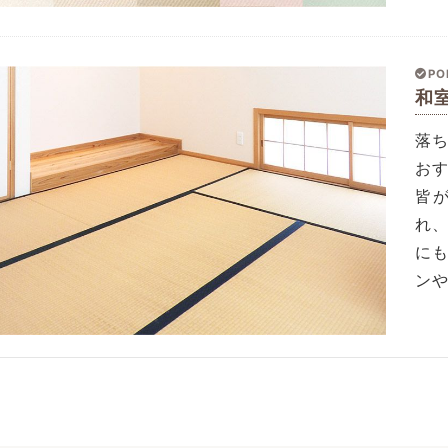
PO
和
落
お
皆
れ
に
ン