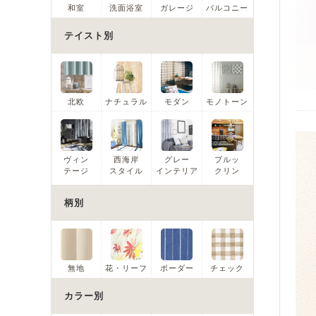
和室
洗面浴室
ガレージ
バルコニー
テイスト別
北欧
ナチュラル
モダン
モノトーン
ヴィン
西海岸
グレー
ブルッ
テージ
スタイル
インテリア
クリン
柄別
無地
花・リーフ
ボーダー
チェック
カラー別