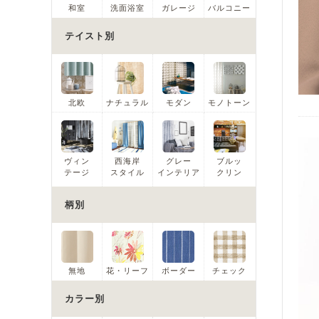
和室
洗面浴室
ガレージ
バルコニー
テイスト別
北欧
ナチュラル
モダン
モノトーン
ヴィン
西海岸
グレー
ブルッ
テージ
スタイル
インテリア
クリン
柄別
無地
花・リーフ
ボーダー
チェック
カラー別