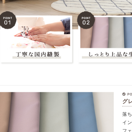
PO
グ
落
イ
フ