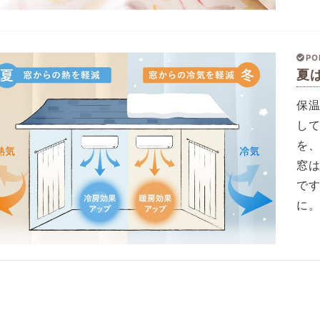
PO
夏
保
し
を
窓
で
に