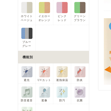
ホワイト
イエロー
ピンク
グリーン
ベージュ
オレンジ
レッド
ブラウン
ブルー
グレー
機能別
遮光
UVカット
遮熱保温
防炎
防音遮音
遮像
防汚
抗菌