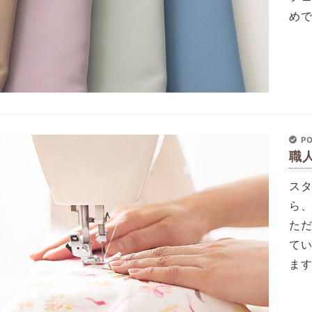
め
PO
職
ス
ら
た
て
ま