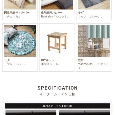
同生地売り・カバー
生地売り/カバー
ラグ
「チェスカ」
Beekalen「ルコット」
マイン「プレーン」
ラグ
DIYキット
壁紙
「サレ・ラバト」
木製スツール
marimekko「プケッテ
ィ」
SPECIFICATION
オーダーカーテン仕様