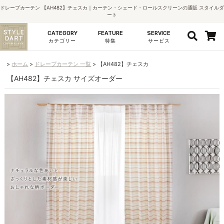
ドレープカーテン 【AH482】チェスカ｜カーテン・シェード・ロールスクリーンの通販 スタイルダ
ート
CATEGORY
FEATURE
SERVICE
カテゴリー
特集
サービス
ホーム
ドレープカーテン 一覧
【AH482】チェスカ
【AH482】チェスカ サイズオーダー