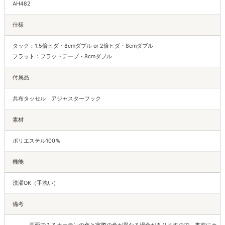
AH482
仕様
タック：1.5倍ヒダ・8cmダブル or 2倍ヒダ・8cmダブル
フラット：フラットテープ・8cmダブル
付属品
共布タッセル アジャスターフック
素材
ポリエステル100％
機能
洗濯OK（手洗い）
備考