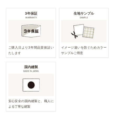
3年保証
生地サンプル
WARRANTY
SAMPLE
ご購入日より3年間品質保証い
イメージ違いを防ぐためカラー
たします
サンプルご用意
国内縫製
MADE IN JAPAN
安心安全の国内縫製と、職人に
よる丁寧な縫製