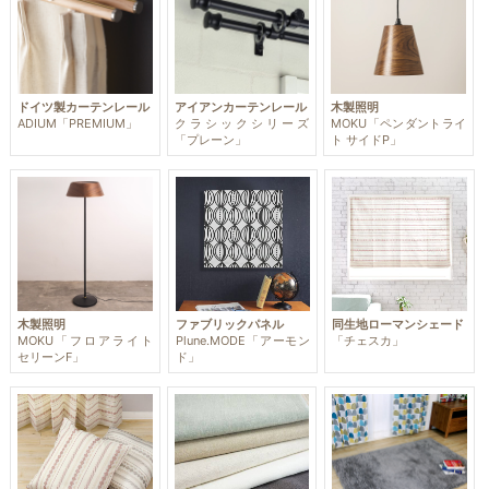
ドイツ製カーテンレール
アイアンカーテンレール
木製照明
ADIUM「PREMIUM」
クラシックシリーズ
MOKU「ペンダントライ
「プレーン」
ト サイドP」
木製照明
ファブリックパネル
同生地ローマンシェード
MOKU「フロアライト
Plune.MODE「アーモン
「チェスカ」
セリーンF」
ド」