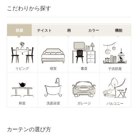
こだわりから探す
部屋
テイスト
柄
カラー
機能
リビング
寝室
書斎
子供部屋
和室
洗面浴室
ガレージ
バルコニー
カーテンの選び方