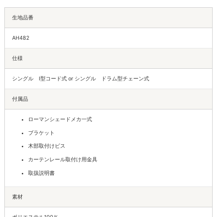
生地品番
AH482
仕様
シングル I型コード式 or シングル ドラム型チェーン式
付属品
ローマンシェードメカ一式
ブラケット
木部取付けビス
カーテンレール取付け用金具
取扱説明書
素材