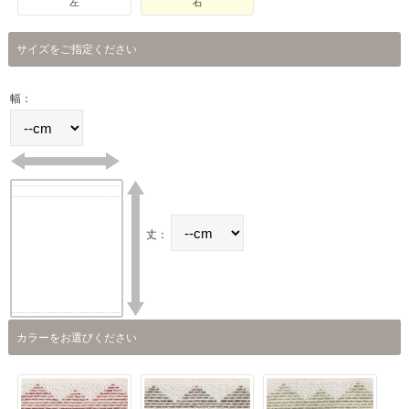
左
右
サイズをご指定ください
幅：
丈：
カラーをお選びください