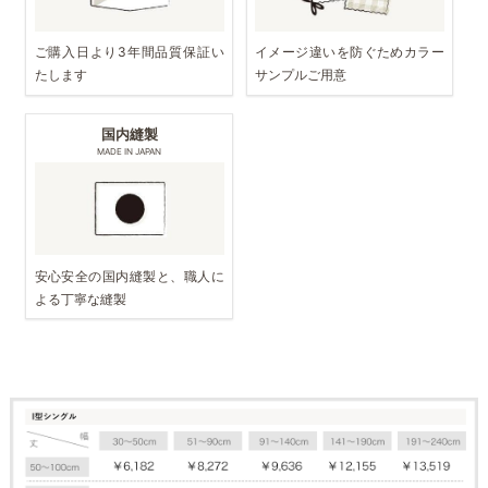
ご購入日より3年間品質保証い
イメージ違いを防ぐためカラー
たします
サンプルご用意
国内縫製
MADE IN JAPAN
安心安全の国内縫製と、職人に
よる丁寧な縫製