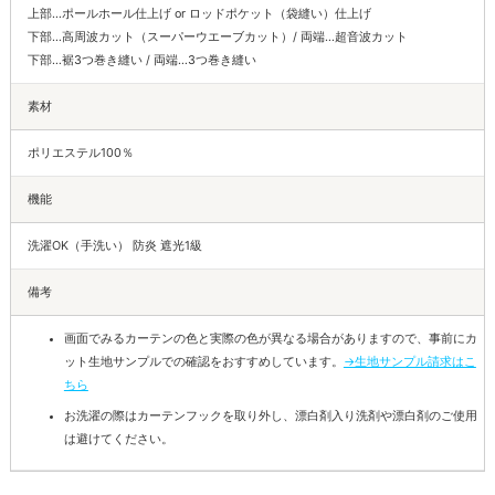
上部…ポールホール仕上げ or ロッドポケット（袋縫い）仕上げ
下部…高周波カット（スーパーウエーブカット）/ 両端…超音波カット
下部…裾3つ巻き縫い / 両端…3つ巻き縫い
素材
ポリエステル100％
機能
洗濯OK（手洗い） 防炎 遮光1級
備考
画面でみるカーテンの色と実際の色が異なる場合がありますので、事前にカ
ット生地サンプルでの確認をおすすめしています。
→生地サンプル請求はこ
ちら
お洗濯の際はカーテンフックを取り外し、漂白剤入り洗剤や漂白剤のご使用
は避けてください。