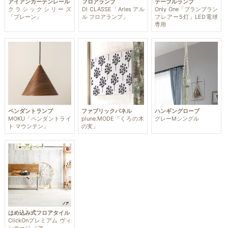
アイアンカーテンレール
フロアランプ
テーブルランプ
クラシックシリーズ
DI CLASSE「Arles アル
Only One「ブランブラン
「プレーン」
ル フロアランプ」
フレアー5灯」LED電球
専用
ペンダントランプ
ファブリックパネル
ハンギングロープ
MOKU「ペンダントライ
plune.MODE「くろの木
グレーMシングル
ト マウンテン」
の実」
はめ込み式フロアタイル
ClickOnプレミアム ヴィ
ンテージ ノア