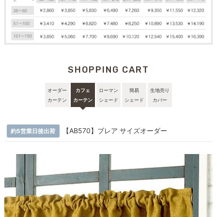
SHOPPING CART
オーダー
カフェ
ローマン
簡易
生地売り
カーテン
カーテン
シェード
シェード
カバー
【AB570】ブレア サイズオーダー
約5営業日後出荷