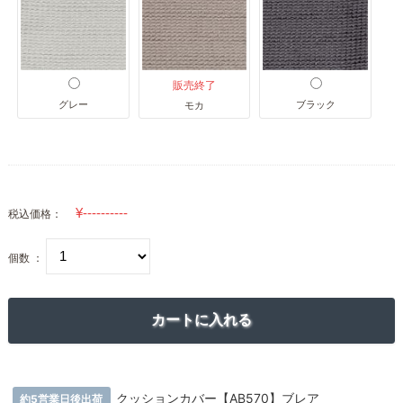
販売終了
グレー
ブラック
モカ
税込価格：
個数 ：
クッションカバー【AB570】ブレア
約5営業日後出荷