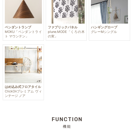
ペンダントランプ
ファブリックパネル
ハンギングロープ
MOKU「ペンダントライ
plune.MODE「くろの木
グレーMシングル
ト マウンテン」
の実」
はめ込み式フロアタイル
ClickOnプレミアム ヴィ
ンテージ ノア
FUNCTION
機能