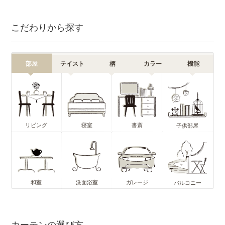
こだわりから探す
部屋
テイスト
柄
カラー
機能
リビング
寝室
書斎
子供部屋
和室
洗面浴室
ガレージ
バルコニー
カーテンの選び方