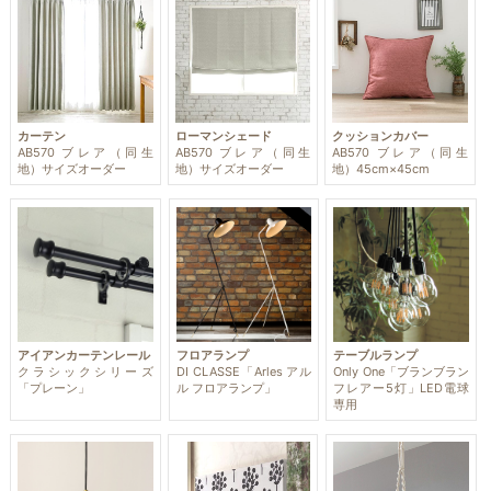
カーテン
ローマンシェード
クッションカバー
AB570 ブレア（同生
AB570 ブレア（同生
AB570 ブレア（同生
地）サイズオーダー
地）サイズオーダー
地）45cm×45cm
アイアンカーテンレール
フロアランプ
テーブルランプ
クラシックシリーズ
DI CLASSE「Arles アル
Only One「ブランブラン
「プレーン」
ル フロアランプ」
フレアー5灯」LED電球
専用