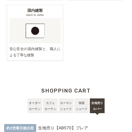
国内縫製
MADE IN JAPAN
安心安全の国内縫製と、職人に
よる丁寧な縫製
SHOPPING CART
オーダー
カフェ
ローマン
簡易
生地売り
カーテン
カーテン
シェード
シェード
カバー
生地売り【AB570】ブレア
約3営業日後出荷