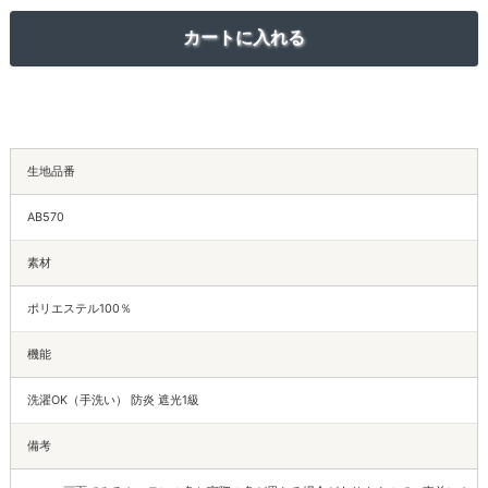
生地品番
AB570
素材
ポリエステル100％
機能
洗濯OK（手洗い） 防炎 遮光1級
備考