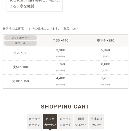
よる丁寧な縫製
裾フリルは2行目（ ）内の価格になります。（単位：cm）
ロッドポケット
巾35〜140
巾141〜290
裾フリル
3,300
5,940
丈20〜50
（4,620）
（7,040）
3,740
6,600
丈51〜100
（5,280）
（7,700）
4,400
7,700
丈101〜150
（6,820）
（9,240）
SHOPPING CART
オーダー
カフェ
ローマン
簡易
生地売り
カーテン
カーテン
シェード
シェード
カバー