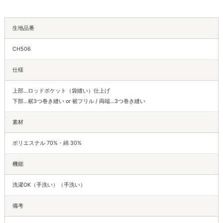
生地品番
CH506
仕様
上部…ロッドポケット（袋縫い）仕上げ
下部…裾3つ巻き縫い or 裾フリル / 両端…3つ巻き縫い
素材
ポリエステル 70%・綿 30%
機能
洗濯OK（手洗い）（手洗い）
備考