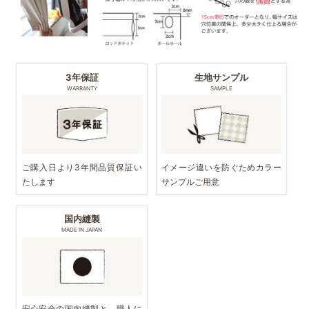
3年保証
生地サンプル
WARRANTY
SAMPLE
ご購入日より3年間品質保証い
イメージ違いを防ぐためカラー
たします
サンプルご用意
国内縫製
MADE IN JAPAN
安心安全の国内縫製と、職人に