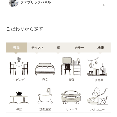
ファブリックパネル
こだわりから探す
部屋
テイスト
柄
カラー
機能
リビング
寝室
書斎
子供部屋
和室
洗面浴室
ガレージ
バルコニー