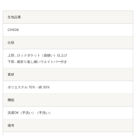
生地品番
CH506
仕様
上部…ロッドポケット（袋縫い）仕上げ
下部…裾折り返し縫いウエイトバー付き
素材
ポリエステル 70%・綿 30%
機能
洗濯OK（手洗い）（手洗い）
備考