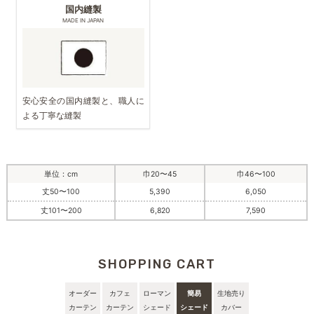
国内縫製
MADE IN JAPAN
安心安全の国内縫製と、職人に
よる丁寧な縫製
単位：cm
巾20〜45
巾46〜100
丈50〜100
5,390
6,050
丈101〜200
6,820
7,590
SHOPPING CART
オーダー
カフェ
ローマン
簡易
生地売り
カーテン
カーテン
シェード
シェード
カバー