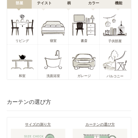
部屋
テイスト
柄
カラー
機能
リビング
寝室
書斎
子供部屋
和室
洗面浴室
ガレージ
バルコニー
カーテンの選び方
サイズの測り方
カーテンの選び方