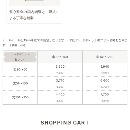
安心安全の国内縫製と、職人に
よる丁寧な縫製
ポールホールは15cm単位での指定となります。()内はロッドポケット裾フリル価格となりま
す。（単位：cm）
ロッドポケット
巾35〜140
巾141〜290
裾フリル
3,300
5,940
丈20〜50
（4,620）
（7,040）
3,740
6,600
丈51〜100
（5,280）
（7,700）
4,400
7,700
丈101〜150
（6,820）
（9,240）
SHOPPING CART