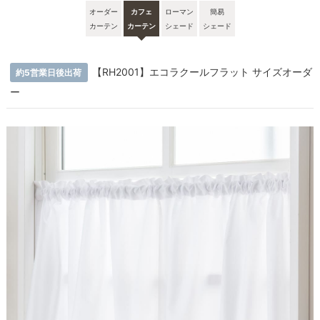
オーダー
カフェ
ローマン
簡易
カーテン
カーテン
シェード
シェード
【RH2001】エコラクールフラット サイズオーダ
約5営業日後出荷
ー