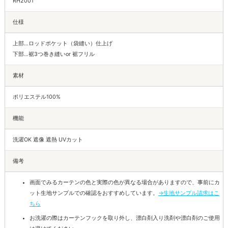
RH2001
仕様
上部…ロッドポケット（袋縫い）仕上げ
下部…裾3つ巻き縫いor 裾フリル
素材
ポリエステル100%
機能
洗濯OK 遮像 遮熱 UVカット
備考
画面でみるカーテンの色と実際の色が異なる場合がありますので、事前にカ
ット生地サンプルでの確認をおすすめしています。
→生地サンプル請求はこ
ちら
お洗濯の際はカーテンフックを取り外し、漂白剤入り洗剤や漂白剤のご使用