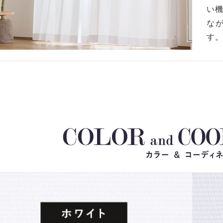
い
な
す