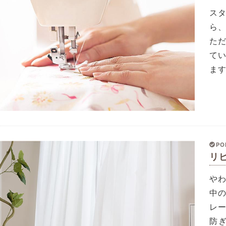
ス
ら
た
て
ま
PO
リ
や
中
レ
防