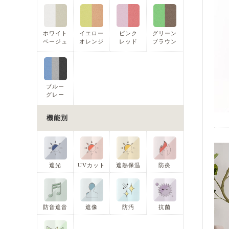
ホワイト
イエロー
ピンク
グリーン
ベージュ
オレンジ
レッド
ブラウン
ブルー
グレー
機能別
遮光
UVカット
遮熱保温
防炎
防音遮音
遮像
防汚
抗菌