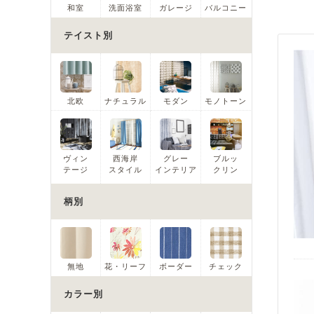
和室
洗面浴室
ガレージ
バルコニー
テイスト別
北欧
ナチュラル
モダン
モノトーン
ヴィン
西海岸
グレー
ブルッ
テージ
スタイル
インテリア
クリン
柄別
無地
花・リーフ
ボーダー
チェック
カラー別