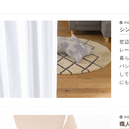
PO
シ
窓
レ
暮
バ
し
に
PO
職