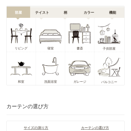
部屋
テイスト
柄
カラー
機能
リビング
寝室
書斎
子供部屋
和室
洗面浴室
ガレージ
バルコニー
カーテンの選び方
サイズの測り方
カーテンの選び方