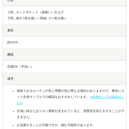
仕様
上部…ロッドポケット（袋縫い）仕上げ
下部…裾3つ巻き縫い / 両端…3つ巻き縫い
素材
綿100%
機能
洗濯OK（手洗い）
備考
画面でみるカーテンの色と実際の色が異なる場合がありますので、事前にカ
ット生地サンプルでの確認をおすすめしています。
→生地サンプル請求はこ
ちら
生地に綿またはリネン素材が含まれていると、形態安定加工をすることがで
きません。
お洗濯することが可能ですが、縮む可能性があります。