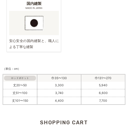
国内縫製
MADE IN JAPAN
安心安全の国内縫製と、職人に
よる丁寧な縫製
（単位：cm）
巾35〜130
巾131〜270
ロッドポケット
丈20〜50
3,300
5,940
丈51〜100
3,740
6,600
丈101〜150
4,400
7,700
SHOPPING CART