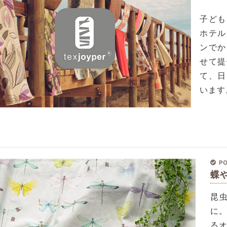
子ども
ホテル
ンでか
せて提
て、日
います
PO
蝶
昆
に
るオ