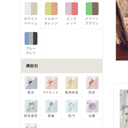
ホワイト
イエロー
ピンク
グリーン
ベージュ
オレンジ
レッド
ブラウン
ブルー
グレー
機能別
遮光
UVカット
遮熱保温
防炎
防音遮音
遮像
防汚
抗菌