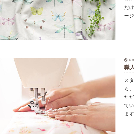
だ
ー
PO
職
ス
ら
た
て
ま