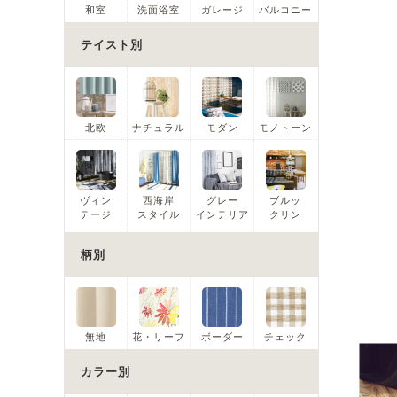
和室
洗面浴室
ガレージ
バルコニー
テイスト別
北欧
ナチュラル
モダン
モノトーン
ヴィン
西海岸
グレー
ブルッ
テージ
スタイル
インテリア
クリン
柄別
無地
花・リーフ
ボーダー
チェック
カラー別