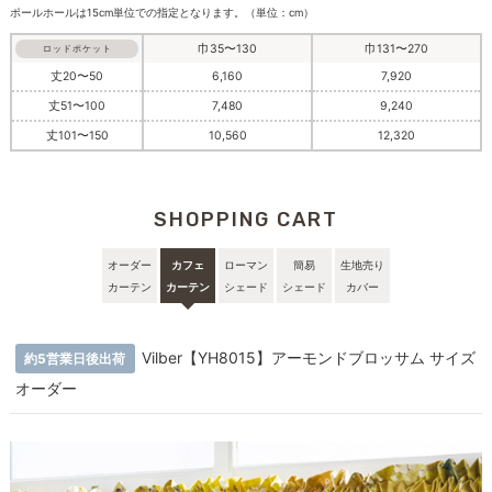
ポールホールは15cm単位での指定となります。（単位：cm）
巾35〜130
巾131〜270
ロッドポケット
丈20〜50
6,160
7,920
丈51〜100
7,480
9,240
丈101〜150
10,560
12,320
SHOPPING CART
オーダー
カフェ
ローマン
簡易
生地売り
カーテン
カーテン
シェード
シェード
カバー
Vilber【YH8015】アーモンドブロッサム サイズ
約5営業日後出荷
オーダー