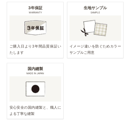
3年保証
生地サンプル
WARRANTY
SAMPLE
ご購入日より3年間品質保証い
イメージ違いを防ぐためカラー
たします
サンプルご用意
国内縫製
MADE IN JAPAN
安心安全の国内縫製と、職人に
よる丁寧な縫製