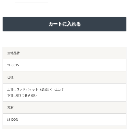
生地品番
YH8015
仕様
上部…ロッドポケット（袋縫い）仕上げ
下部…裾3つ巻き縫い
素材
綿100%