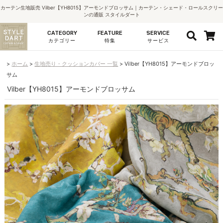
カーテン生地販売 Vilber【YH8015】アーモンドブロッサム｜カーテン・シェード・ロールスクリー
ンの通販 スタイルダート
CATEGORY
FEATURE
SERVICE
カテゴリー
特集
サービス
ホーム
生地売り・クッションカバー 一覧
Vilber【YH8015】アーモンドブロッ
サム
Vilber【YH8015】アーモンドブロッサム