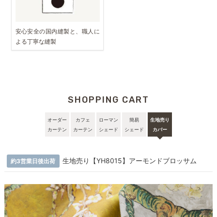
安心安全の国内縫製と、職人に
よる丁寧な縫製
SHOPPING CART
オーダー
カフェ
ローマン
簡易
生地売り
カーテン
カーテン
シェード
シェード
カバー
生地売り【YH8015】アーモンドブロッサム
約3営業日後出荷