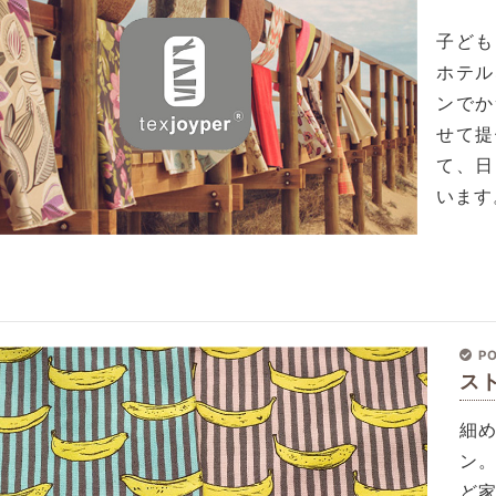
子ども
ホテル
ンでか
せて提
て、日
います
PO
ス
細
ン
ど