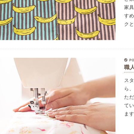
家
す
クと
PO
職
ス
ら
た
て
ま