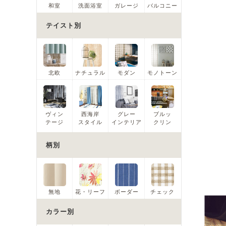
和室
洗面浴室
ガレージ
バルコニー
テイスト別
北欧
ナチュラル
モダン
モノトーン
ヴィン
西海岸
グレー
ブルッ
テージ
スタイル
インテリア
クリン
柄別
無地
花・リーフ
ボーダー
チェック
カラー別