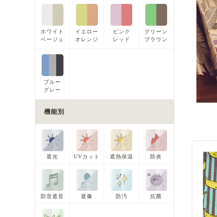
ホワイト
イエロー
ピンク
グリーン
ベージュ
オレンジ
レッド
ブラウン
ブルー
グレー
機能別
遮光
UVカット
遮熱保温
防炎
防音遮音
遮像
防汚
抗菌