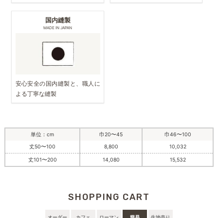
国内縫製
MADE IN JAPAN
安心安全の国内縫製と、職人に
よる丁寧な縫製
単位：cm
巾20〜45
巾46〜100
丈50〜100
8,800
10,032
丈101〜200
14,080
15,532
SHOPPING CART
オーダー
カフェ
ローマン
簡易
生地売り