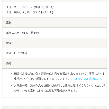
上部…ロッドポケット（袋縫い）仕上げ
下部…裾折り返し縫いウエイトバー付き
素材
ポリエステル65％ 綿35％
機能
洗濯OK（手洗い）
備考
画面でみる生地の色と実際の色が異なる場合がありますので、事前にカット
生地サンプルでの確認をおすすめしています。
→生地サンプル請求はこちら
お洗濯の際、漂白剤入り洗剤や漂白剤のご使用は避けてください。また、綿
やリネンなど素材によっては縮む可能性があります。