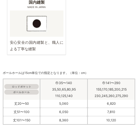
国内縫製
MADE IN JAPAN
安心安全の国内縫製と、職人に
よる丁寧な縫製
ポールホールは15cm単位での指定となります。（単位：cm）
巾35〜140
巾141〜290
ロッドポケット
35,50,65,80,95
155,170,185,200,215
ポールホール
110,125,140
230,245,260,275,290
丈20〜50
5,060
6,820
丈51〜100
6,050
7,810
丈101〜150
8,360
10,120