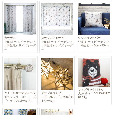
カーテン
ローマンシェード
クッションカバー
YH813 ティピーテント
YH813 ティピーテント
YH813 ティピーテント
（同生地）サイズオーダ
（同生地）サイズオーダ
（同生地）45cm×45cm
ー
ー
ファブリックパネル
アイアンカーテンレール
テーブルランプ
大原そう「DOUGHNUT
エクラシリーズシリーズ
DI CLASSE「Etoile(エ
BEAR」
「クラック/ゴールド」
トワール)」