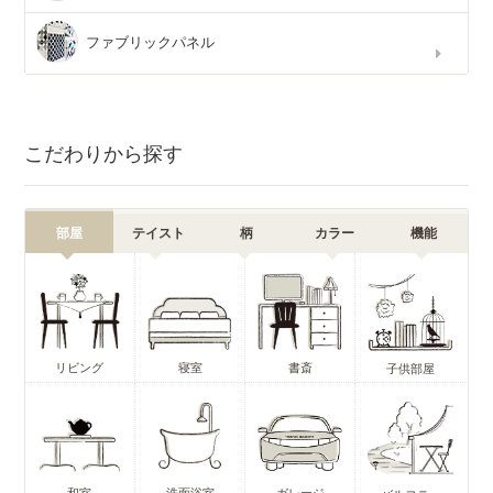
ファブリックパネル
こだわりから探す
部屋
テイスト
柄
カラー
機能
リビング
寝室
書斎
子供部屋
和室
洗面浴室
ガレージ