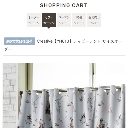
SHOPPING CART
オーダー
カフェ
ローマン
簡易
生地売り
カーテン
カーテン
シェード
シェード
カバー
Creative【YH813】ティピーテント サイズオー
約5営業日後出荷
ダー