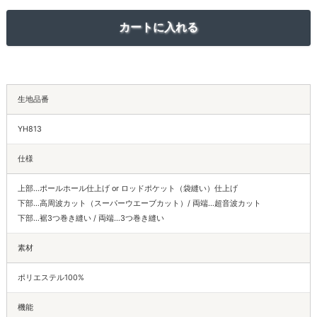
生地品番
YH813
仕様
上部…ポールホール仕上げ or ロッドポケット（袋縫い）仕上げ
下部…高周波カット（スーパーウエーブカット）/ 両端…超音波カット
下部…裾3つ巻き縫い / 両端…3つ巻き縫い
素材
ポリエステル100%
機能