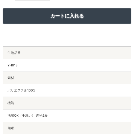
生地品番
YH813
素材
ポリエステル100%
機能
洗濯OK（手洗い） 遮光2級
備考