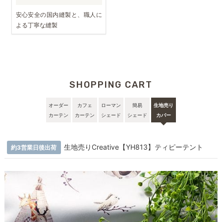
安心安全の国内縫製と、職人に
よる丁寧な縫製
SHOPPING CART
オーダー
カフェ
ローマン
簡易
生地売り
カーテン
カーテン
シェード
シェード
カバー
生地売りCreative【YH813】ティピーテント
約3営業日後出荷