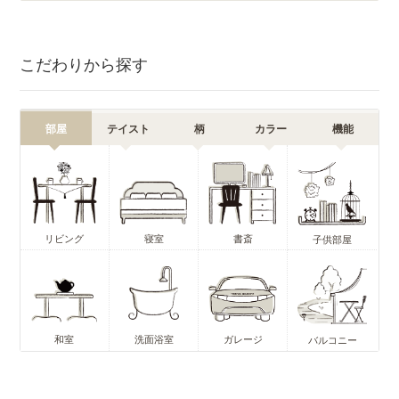
こだわりから探す
部屋
テイスト
柄
カラー
機能
リビング
寝室
書斎
子供部屋
和室
洗面浴室
ガレージ
バルコニー