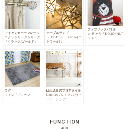
ファブリックパネル
アイアンカーテンレール
テーブルランプ
大原そう「DOUGHNUT
エクラシリーズシリーズ
DI CLASSE「Etoile(エ
BEAR」
「クラック/ゴールド」
トワール)」
ラグ
はめ込み式フロアタイル
マイン「プレーン」
ClickOnプレミアム ヴィ
ンテージ ノア
FUNCTION
機能