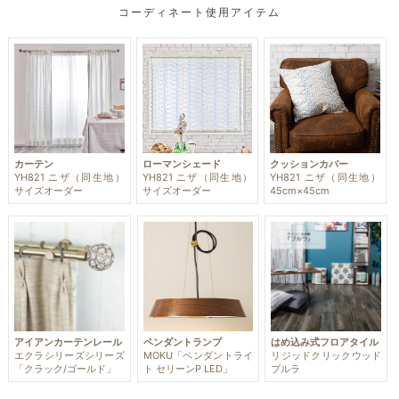
コーディネート使用アイテム
カーテン
ローマンシェード
クッションカバー
YH821 ニザ（同生地）
YH821 ニザ（同生地）
YH821 ニザ（同生地）
サイズオーダー
サイズオーダー
45cm×45cm
アイアンカーテンレール
ペンダントランプ
はめ込み式フロアタイル
エクラシリーズシリーズ
MOKU「ペンダントライ
リジッドクリックウッド
「クラック/ゴールド」
ト セリーンP LED」
プルラ