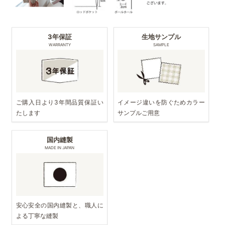
3年保証
生地サンプル
WARRANTY
SAMPLE
ご購入日より3年間品質保証い
イメージ違いを防ぐためカラー
たします
サンプルご用意
国内縫製
MADE IN JAPAN
安心安全の国内縫製と、職人に
よる丁寧な縫製