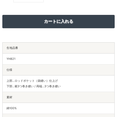
生地品番
YH821
仕様
上部…ロッドポケット（袋縫い）仕上げ
下部…裾3つ巻き縫い / 両端…3つ巻き縫い
素材
綿100%