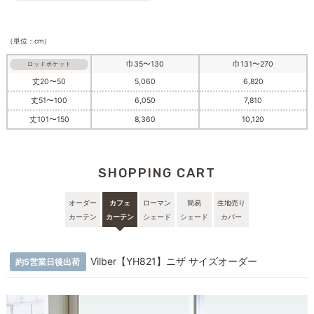
（単位：cm）
巾35〜130
巾131〜270
ロッドポケット
丈20〜50
5,060
6,820
丈51〜100
6,050
7,810
丈101〜150
8,360
10,120
SHOPPING CART
オーダー
カフェ
ローマン
簡易
生地売り
カーテン
カーテン
シェード
シェード
カバー
Vilber【YH821】ニザ サイズオーダー
約5営業日後出荷